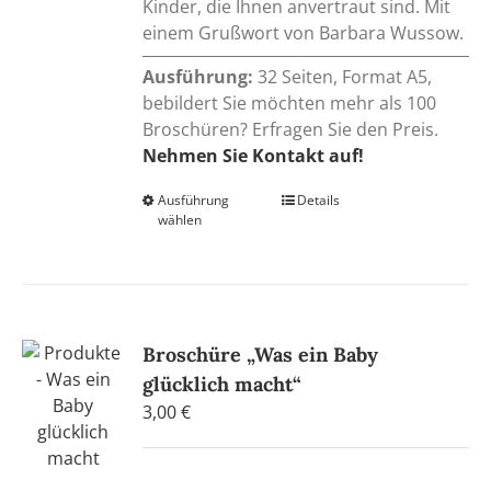
Kinder, die Ihnen anvertraut sind. Mit
einem Grußwort von Barbara Wussow.
Ausführung:
32 Seiten, Format A5,
bebildert Sie möchten mehr als 100
Broschüren? Erfragen Sie den Preis.
Nehmen Sie Kontakt auf!
Ausführung
Dieses
Details
wählen
Produkt
weist
mehrere
Varianten
auf.
Broschüre „Was ein Baby
Die
glücklich macht“
Optionen
3,00
€
können
auf
der