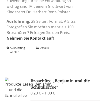
Zuwendung für seine Entwicklung so
wichtig sind. Mit einem Grußwort von
Kinderarzt Dr. Herbert Renz-Polster.
Ausführung:
28 Seiten, Format: A 5, 22
Fotografien Sie möchten mehr als 100
Broschüren? Erfragen Sie den Preis.
Nehmen Sie Kontakt auf!
Ausführung
Dieses
Details
wählen
Produkt
weist
mehrere
Varianten
auf.
Broschüre „Benjamin und die
Die
Schnullerfee“
Optionen
Preisspanne:
0,20
€
–
1,00
€
können
0,20 €
auf
bis
der