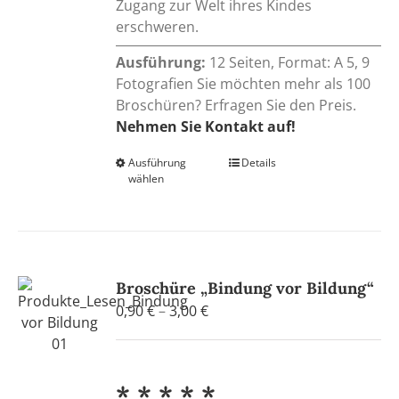
Zugang zur Welt ihres Kindes
erschweren.
Ausführung:
12 Seiten, Format: A 5, 9
Fotografien Sie möchten mehr als 100
Broschüren? Erfragen Sie den Preis.
Nehmen Sie Kontakt auf!
Ausführung
Dieses
Details
wählen
Produkt
weist
mehrere
Varianten
auf.
Broschüre „Bindung vor Bildung“
Die
Preisspanne:
0,90
€
–
3,00
€
Optionen
0,90 €
können
bis
auf
3,00 €
der
* * * * *