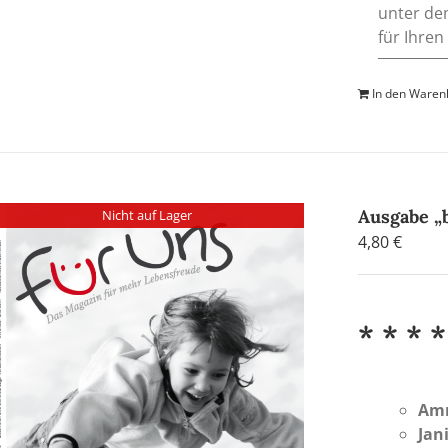
unter de
für Ihren
In den Waren
Ausgabe „
Nicht auf Lager
4,80
€
* * * *
Am
Jan