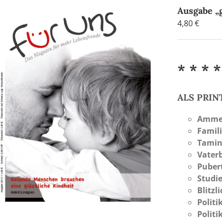
Ausgabe „g
4,80
€
* * * *
ALS PRI
Amme
Famil
Tamin
Vaterb
Puber
Studi
Blitzl
Politi
Politi