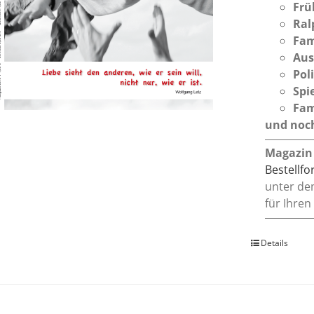
Frü
Ral
Fam
Aus
Pol
Spi
Fam
und noch
Magazin
Bestellf
unter de
für Ihren
Details