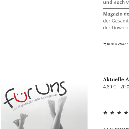
und noch vi
Magazin d
der Gesamts
der Downloa
In den Waren
Aktuelle 
4,80
€
–
20,
* * * *