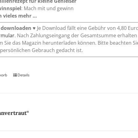
ilienrezept für kleine Genießer
innspiel
: Mach mit und gewinn
 vieles mehr …
 downloaden
♥ Je Download fällt eine Gebühr von 4,80 Eur
ormular
. Nach Zahlungseingang der Gesamtsumme erhalten Si
m Sie das Magazin herunterladen können. Bitte beachten Si
 persönlichen Gebrauch gedacht ist.
korb
Details
anvertraut“