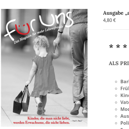
Ausgabe 
4,80
€
* * *
ALS P
Bar
Frü
Kin
Vat
Mod
Aus
Pol