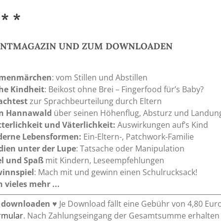
 * *
RINTMAGAZIN UND ZUM DOWNLOADEN
menmärchen
: vom Stillen und Abstillen
he Kindheit
: Beikost ohne Brei – Fingerfood für’s Baby?
achtest
zur Sprachbeurteilung durch Eltern
n Hannawald
über seinen Höhenflug, Absturz und Landun
terlichkeit und Väterlichkeit:
Auswirkungen auf’s Kind
erne Lebensformen:
Ein-Eltern-, Patchwork-Familie
dien unter der Lupe
: Tatsache oder Manipulation
el und Spaß
mit Kindern, Leseempfehlungen
innspiel
: Mach mit und gewinn einen Schulrucksack!
 vieles mehr ...
 downloaden
♥ Je Download fällt eine Gebühr von 4,80 Eur
ormular
. Nach Zahlungseingang der Gesamtsumme erhalten Si