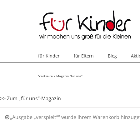
Skip
to
content
für Kinder
für Eltern
Blog
Akt
Startseite
Magazin "für uns"
>> Zum „für uns“-Magazin
„Ausgabe „verspielt““ wurde Ihrem Warenkorb hinzugef