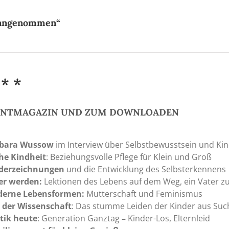
„angenommen“
 * *
RINTMAGAZIN UND ZUM DOWNLOADEN
bara Wussow
im Interview über Selbstbewusstsein und Kin
he Kindheit
: Beziehungsvolle Pflege für Klein und Groß
derzeichnungen
und die Entwicklung des Selbsterkennens
er werden:
Lektionen des Lebens auf dem Weg, ein Vater z
erne Lebensformen:
Mutterschaft und Feminismus
 der Wissenschaft
: Das stumme Leiden der Kinder aus Suc
itik heute
: Generation Ganztag
–
Kinder-Los, Elternleid