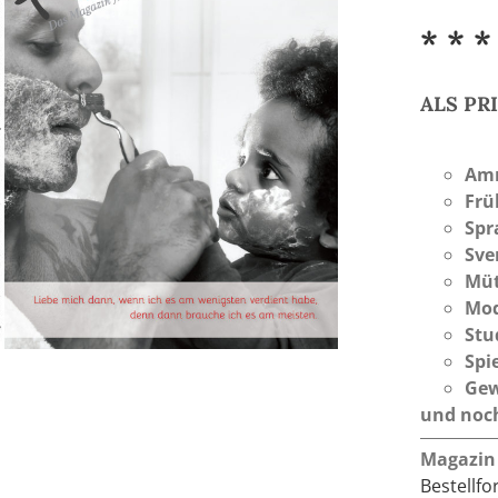
* * *
ALS P
Am
Frü
Spr
Sve
Müt
Mod
Stu
Spi
Gew
und noch
Magazin
Bestellf