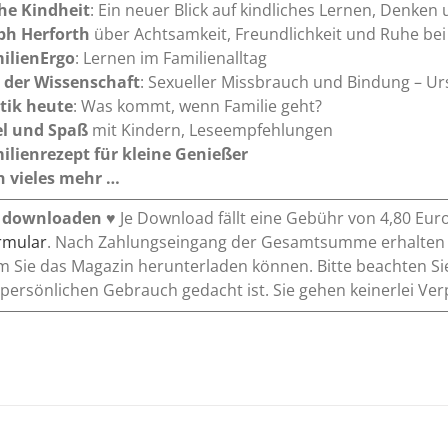
he Kindheit
: Ein neuer Blick auf kindliches Lernen, Denken
ph Herforth
über Achtsamkeit, Freundlichkeit und Ruhe bei
ilienErgo
: Lernen im Familienalltag
 der Wissenschaft
: Sexueller Missbrauch und Bindung – U
itik heute
: Was kommt, wenn Familie geht?
el und Spaß
mit Kindern, Leseempfehlungen
ilienrezept
für kleine Genießer
 vieles mehr …
 downloaden
♥ Je Download fällt eine Gebühr von 4,80 Eur
ormular
. Nach Zahlungseingang der Gesamtsumme erhalten Si
m Sie das Magazin herunterladen können. Bitte beachten Si
 persönlichen Gebrauch gedacht ist. Sie gehen keinerlei Ver