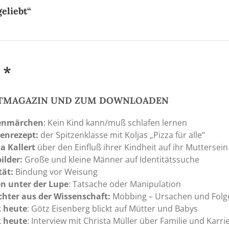
eliebt“
 *
NTMAGAZIN UND ZUM DOWNLOADEN
nmärchen
: Kein Kind kann/muß schlafen lernen
ienrezept:
der Spitzenklasse mit Koljas „Pizza für alle“
a Kallert
über den Einfluß ihrer Kindheit auf ihr Muttersein
ilder:
Große und kleine Männer auf Identitätssuche
tät:
Bindung vor Weisung
en unter der Lupe
: Tatsache oder Manipulation
ichter aus der Wissenschaft:
Mobbing – Ursachen und Folg
k heute
: Götz Eisenberg blickt auf Mütter und Babys
k heute
: Interview mit Christa Müller über Familie und Karri