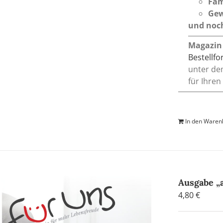
Fam
Gew
und noch
Magazin
Bestellf
unter de
für Ihren
In den Waren
Ausgabe „
4,80
€