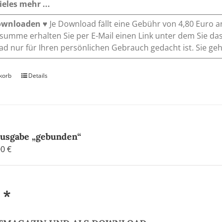
eles mehr ...
ownloaden
♥ Je Download fällt eine Gebühr von 4,80 Euro a
umme erhalten Sie per E-Mail einen Link unter dem Sie das
d nur für Ihren persönlichen Gebrauch gedacht ist. Sie gehe
korb
Details
Ausgabe „gebunden“
Preisspanne:
00
€
4,80 €
bis
20,00 €
 *