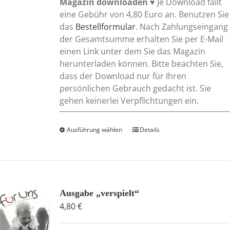
Magazin downloaden
♥ Je Download fällt
eine Gebühr von 4,80 Euro an. Benutzen Sie
das
Bestellformular
. Nach Zahlungseingang
der Gesamtsumme erhalten Sie per E-Mail
einen Link unter dem Sie das Magazin
herunterladen können. Bitte beachten Sie,
dass der Download nur für Ihren
persönlichen Gebrauch gedacht ist. Sie
gehen keinerlei Verpflichtungen ein.
Ausführung wählen
Dieses
Details
Produkt
weist
mehrere
Varianten
auf.
Ausgabe „verspielt“
Die
4,80
€
Optionen
können