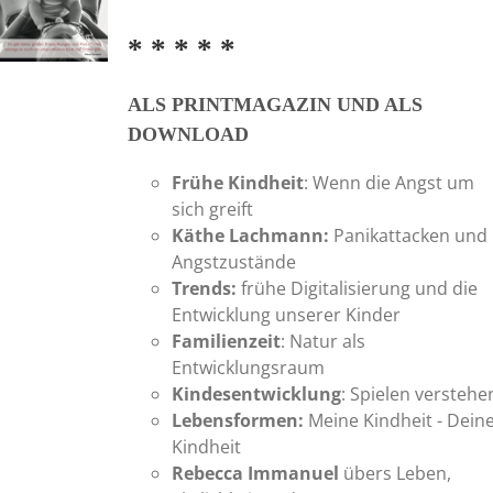
auf
* * * * *
der
Produktseite
gewählt
ALS PRINTMAGAZIN UND ALS
werden
DOWNLOAD
Frühe Kindheit
: Wenn die Angst um
sich greift
Käthe Lachmann:
Panikattacken und
Angstzustände
Trends:
frühe Digitalisierung und die
Entwicklung unserer Kinder
Familienzeit
: Natur als
Entwicklungsraum
Kindesentwicklung
: Spielen verstehe
Lebensformen:
Meine Kindheit - Dein
Kindheit
Rebecca Immanuel
übers Leben,