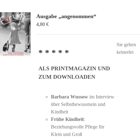
mehrere
Varianten
auf.
Ausgabe „angenommen“
Die
4,80
€
Optionen
können
Sie gehen
auf
* * * * *
keinerlei
der
Produktseite
ALS PRINTMAGAZIN UND
gewählt
werden
ZUM DOWNLOADEN
Barbara Wussow
im Interview
über Selbstbewusstsein und
Kindheit
Frühe Kindheit
:
Beziehungsvolle Pflege für
Klein und Groß