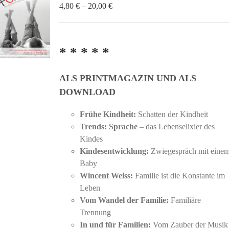
Preisspanne:
4,80
€
–
20,00
€
4,80 €
bis
20,00 €
* * * * *
ALS PRINTMAGAZIN UND ALS
DOWNLOAD
Frühe Kindheit:
Schatten der Kindheit
Trends: Sprache
– das Lebenselixier des
Kindes
Kindesentwicklung:
Zwiegespräch mit eine
Baby
Wincent Weiss:
Familie ist die Konstante im
Leben
Vom Wandel der Familie:
Familiäre
Trennung
In und für Familien:
Vom Zauber der Musik