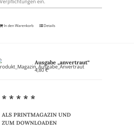
Verpflichtungen ein.
In den Warenkorb
Details
Ausgabe „anvertraut“
4,80
€
* * * * *
ALS PRINTMAGAZIN UND
ZUM DOWNLOADEN