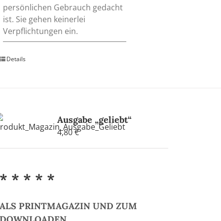
persönlichen Gebrauch gedacht
ist. Sie gehen keinerlei
Verpflichtungen ein.
Details
Ausgabe „geliebt“
4,80
€
* * * * *
ALS PRINTMAGAZIN UND ZUM
DOWNLOADEN