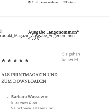
Ausführung wählen
Dieses
Details
Produkt
weist
mehrere
Varianten
auf.
Ausgabe „angenommen“
Die
4,80
€
Optionen
können
Sie gehen
auf
* * * * *
keinerlei
der
Produktseite
gewählt
ALS PRINTMAGAZIN UND
werden
ZUM DOWNLOADEN
Barbara Wussow
im
Interview über
Selbstbewusstsein und