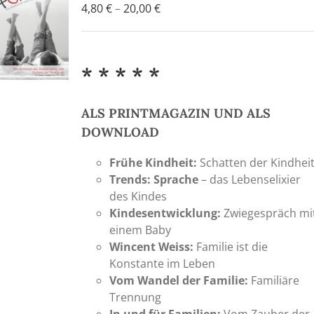
Preisspanne:
4,80
€
–
20,00
€
4,80 €
bis
20,00 €
* * * * *
ALS PRINTMAGAZIN UND ALS
DOWNLOAD
Frühe Kindheit:
Schatten der Kindhei
Trends: Sprache
– das Lebenselixier
des Kindes
Kindesentwicklung:
Zwiegespräch mi
einem Baby
Wincent Weiss:
Familie ist die
Konstante im Leben
Vom Wandel der Familie:
Familiäre
Trennung
In und für Familien:
Vom Zauber der