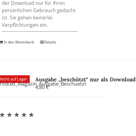
der Download nur für Ihren
persönlichen Gebrauch gedacht
ist. Sie gehen keinerlei
Verpflichtungen ein.
In den Warenkorb
Details
Ausgabe „beschützt“ nur als Download
Nicht auf Lager
4,80
€
* * * * *