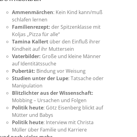
Ammenmärchen
: Kein Kind kann/muß
schlafen lernen
Familienrezept:
der Spitzenklasse mit
Koljas „Pizza für alle“
Tamina Kallert
über den Einfluß ihrer
Kindheit auf ihr Muttersein
Vaterbilder:
Große und kleine Männer
auf Identitätssuche
Pubertät:
Bindung vor Weisung
Studien unter der Lupe
: Tatsache oder
Manipulation
Blitzlichter aus der Wissenschaft:
Mobbing – Ursachen und Folgen
Politik heute
: Götz Eisenberg blickt auf
Mütter und Babys
Politik heute
: Interview mit Christa
Müller über Familie und Karriere
und noch vieles mehr ...