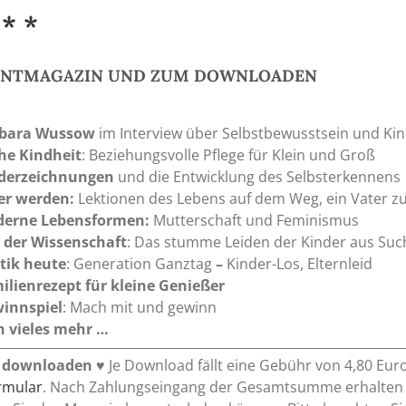
 * *
RINTMAGAZIN UND ZUM DOWNLOADEN
bara Wussow
im Interview über Selbstbewusstsein und Kin
he Kindheit
: Beziehungsvolle Pflege für Klein und Groß
derzeichnungen
und die Entwicklung des Selbsterkennens
er werden:
Lektionen des Lebens auf dem Weg, ein Vater z
erne Lebensformen:
Mutterschaft und Feminismus
 der Wissenschaft
: Das stumme Leiden der Kinder aus Suc
itik heute
: Generation Ganztag
–
Kinder-Los, Elternleid
ilienrezept für kleine Genießer
innspiel
: Mach mit und gewinn
 vieles mehr …
 downloaden
♥ Je Download fällt eine Gebühr von 4,80 Eur
ormular
. Nach Zahlungseingang der Gesamtsumme erhalten Si