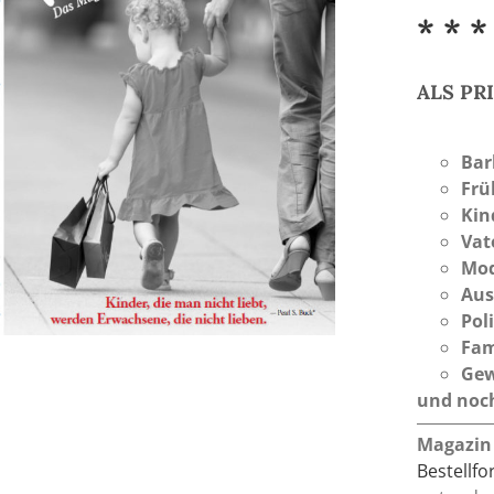
* * *
ALS P
Bar
Frü
Kin
Vat
Mod
Aus
Pol
Fam
Gew
und noch
Magazin
Bestellf