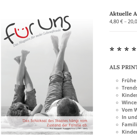
Aktuelle 
4,80
€
–
20,
* * * *
ALS PRI
Frühe
Trend
Kinde
Wince
Vom W
In und
Famili
Kinde