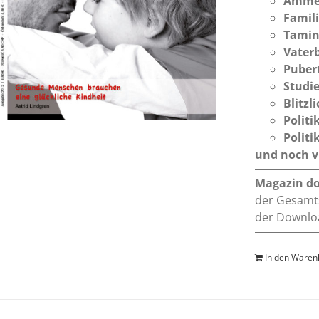
Amme
Famil
Tamin
Vaterb
Puber
Studi
Blitzl
Politi
Politi
und noch vi
Magazin d
der Gesamts
der Downloa
In den Waren