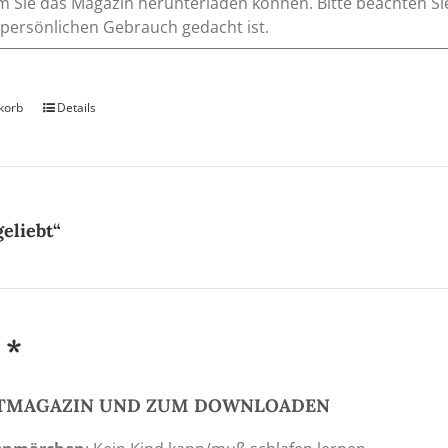
m Sie das Magazin herunterladen können. Bitte beachten Si
 persönlichen Gebrauch gedacht ist.
korb
Details
eliebt“
 *
NTMAGAZIN UND ZUM DOWNLOADEN