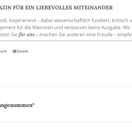
gewählt
ZIN FÜR EIN LIEBEVOLLES MITEINANDER
werden
ll, inspirierend – dabei wissenschaftlich fundiert, kritisch
ement für die Kleinsten und verpassen keine Ausgabe. Wir 
Lesen Sie
für uns
–
machen Sie anderen eine Freude – empfe
korb
Details
„angenommen“