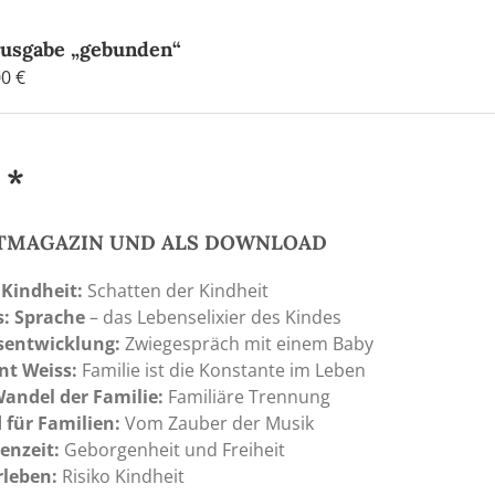
Ausgabe „gebunden“
Preisspanne:
00
€
4,80 €
bis
20,00 €
 *
NTMAGAZIN UND ALS DOWNLOAD
 Kindheit:
Schatten der Kindheit
s: Sprache
– das Lebenselixier des Kindes
sentwicklung:
Zwiegespräch mit einem Baby
nt Weiss:
Familie ist die Konstante im Leben
andel der Familie:
Familiäre Trennung
 für Familien:
Vom Zauber der Musik
enzeit:
Geborgenheit und Freiheit
rleben:
Risiko Kindheit