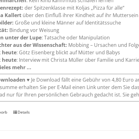
nmärchen
: Kein Kind kann/muß schlafen lernen
ienrezept:
der Spitzenklasse mit Koljas „Pizza für alle“
a Kallert
über den Einfluß ihrer Kindheit auf ihr Muttersein
ilder:
Große und kleine Männer auf Identitätssuche
tät:
Bindung vor Weisung
en unter der Lupe
: Tatsache oder Manipulation
ichter aus der Wissenschaft:
Mobbing – Ursachen und Folg
k heute
: Götz Eisenberg blickt auf Mütter und Babys
k heute
: Interview mit Christa Müller über Familie und Karri
eles mehr ...
ownloaden
♥ Je Download fällt eine Gebühr von 4,80 Euro a
umme erhalten Sie per E-Mail einen Link unter dem Sie das
d nur für Ihren persönlichen Gebrauch gedacht ist. Sie gehe
korb
Details