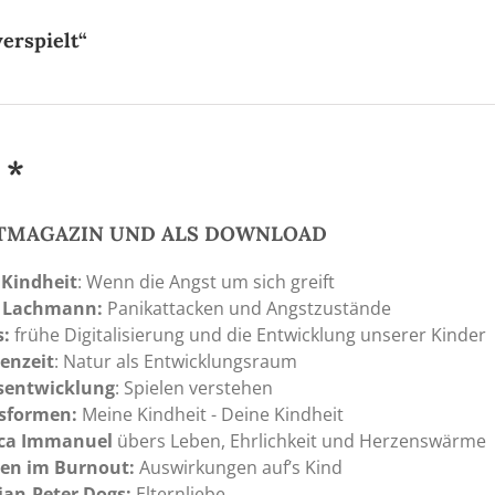
erspielt“
 *
NTMAGAZIN UND ALS DOWNLOAD
 Kindheit
: Wenn die Angst um sich greift
 Lachmann:
Panikattacken und Angstzustände
s:
frühe Digitalisierung und die Entwicklung unserer Kinder
enzeit
: Natur als Entwicklungsraum
sentwicklung
: Spielen verstehen
sformen:
Meine Kindheit - Deine Kindheit
ca Immanuel
übers Leben, Ehrlichkeit und Herzenswärme
ien im Burnout:
Auswirkungen auf’s Kind
ian-Peter Dogs:
Elternliebe