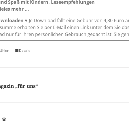
 und Spaß mit Kindern, Leseempfehlungen
eles mehr ...
ownloaden
♥ Je Download fällt eine Gebühr von 4,80 Euro a
umme erhalten Sie per E-Mail einen Link unter dem Sie das
d nur für Ihren persönlichen Gebrauch gedacht ist. Sie gehe
wählen
Dieses
Details
Produkt
weist
mehrere
Varianten
auf.
gazin „für uns“
Die
Optionen
können
auf
 *
der
Produktseite