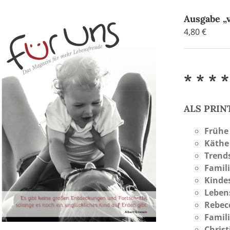
Ausgabe „v
4,80
€
* * * *
ALS PRI
Frühe
Käthe
Trend
Famili
Kinde
Leben
Rebec
Famil
Christ