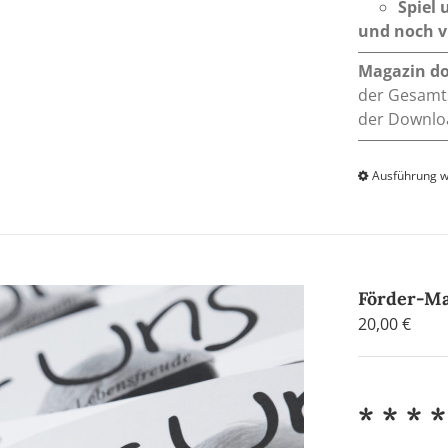
Spiel
und noch vi
Magazin d
der Gesamts
der Downloa
Ausführung 
Förder-Ma
20,00
€
* * * *