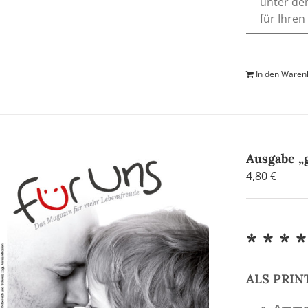
unter de
für Ihren
In den Waren
Ausgabe „g
4,80
€
* * * *
ALS PRI