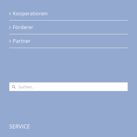
können
auf
Kooperationen
der
Produktseite
Förderer
gewählt
Partner
werden
Suche
nach:
SERVICE