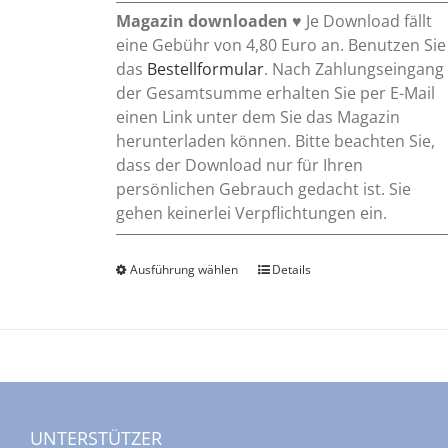
Magazin downloaden
♥ Je Download fällt
eine Gebühr von 4,80 Euro an. Benutzen Sie
das
Bestellformular
. Nach Zahlungseingang
der Gesamtsumme erhalten Sie per E-Mail
einen Link unter dem Sie das Magazin
herunterladen können. Bitte beachten Sie,
dass der Download nur für Ihren
persönlichen Gebrauch gedacht ist. Sie
gehen keinerlei Verpflichtungen ein.
Ausführung wählen
Dieses
Details
Produkt
weist
mehrere
Varianten
auf.
Die
UNTERSTÜTZER
Optionen