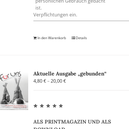
persönlichen Gebrauch gedacht
ist.
Verpflichtungen ein.
In den Warenkorb
Details
Aktuelle Ausgabe „gebunden“
Preisspanne:
4,80
€
–
20,00
€
4,80 €
bis
20,00 €
* * * * *
ALS PRINTMAGAZIN UND ALS