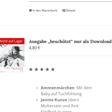
In den Warenkorb
Details
Ausgabe „beschützt“ nur als Download
Nicht auf Lager
4,80
€
* * * * *
Ammenmärchen
: Mit dem
Baby auf Tuchfühlung
Janine Kunze
übers
Muttersein und Ihre
Kindheit in einer