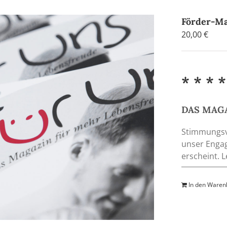
Förder-Ma
20,00
€
* * * *
DAS MAGA
Stimmungsvo
unser Engag
erscheint. 
In den Waren