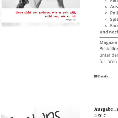
Fam
Aus
Pol
Spi
Fam
und noch
Magazin
Bestellf
unter de
für Ihren
Details
Ausgabe „
4,80
€