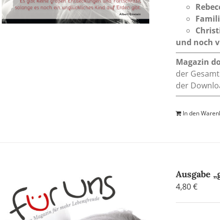
Rebec
Famil
Christ
und noch vi
Magazin d
der Gesamts
der Downloa
In den Waren
Ausgabe „g
4,80
€