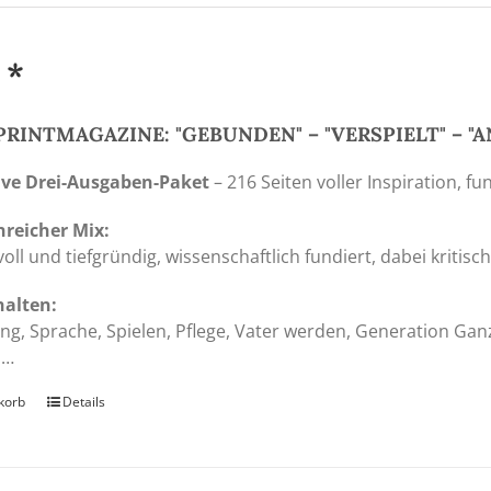
 *
PRINTMAGAZINE: "GEBUNDEN" – "VERSPIELT" –
ive Drei-Ausgaben-Paket
– 216 Seiten voller Inspiration, f
nreicher Mix:
l und tiefgründig, wissenschaftlich fundiert, dabei kritisc
halten:
rung, Sprache, Spielen, Pflege, Vater werden, Generation G
 …
korb
Details