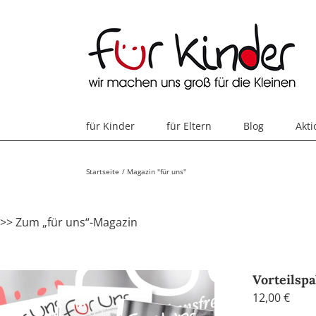
Skip
to
content
für Kinder
für Eltern
Blog
Akt
Startseite
Magazin "für uns"
>> Zum „für uns“-Magazin
Vorteilsp
12,00
€