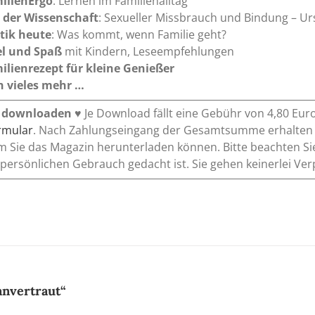
ilienErgo
: Lernen im Familienalltag
 der Wissenschaft
: Sexueller Missbrauch und Bindung – U
itik heute
: Was kommt, wenn Familie geht?
el und Spaß
mit Kindern, Leseempfehlungen
ilienrezept
für kleine Genießer
 vieles mehr …
 downloaden
♥ Je Download fällt eine Gebühr von 4,80 Eur
ormular
. Nach Zahlungseingang der Gesamtsumme erhalten Si
m Sie das Magazin herunterladen können. Bitte beachten Si
 persönlichen Gebrauch gedacht ist. Sie gehen keinerlei Ver
anvertraut“