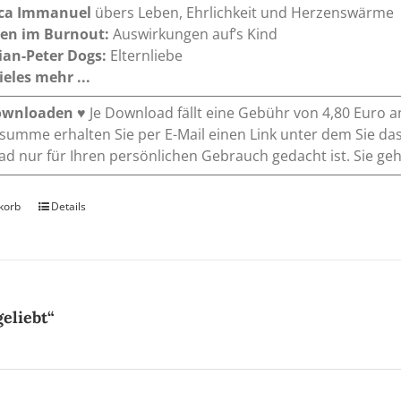
ca Immanuel
übers Leben, Ehrlichkeit und Herzenswärme
ien im Burnout:
Auswirkungen auf’s Kind
ian-Peter Dogs:
Elternliebe
eles mehr ...
ownloaden
♥ Je Download fällt eine Gebühr von 4,80 Euro a
umme erhalten Sie per E-Mail einen Link unter dem Sie das
d nur für Ihren persönlichen Gebrauch gedacht ist. Sie gehe
korb
Details
eliebt“