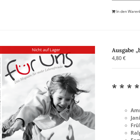
In den Waren
Ausgabe „
Nicht auf Lager
4,80
€
* * * *
Am
Jan
Frü
Ral