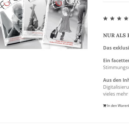
* * * *
NUR ALS 
Das exklus
Ein facette
Stimmungsvol
Aus den In
Digitalisie
vieles mehr
In den Waren