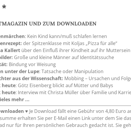
 *
NTMAGAZIN UND ZUM DOWNLOADEN
nmärchen
: Kein Kind kann/muß schlafen lernen
ienrezept:
der Spitzenklasse mit Koljas „Pizza für alle“
a Kallert
über den Einfluß ihrer Kindheit auf ihr Muttersein
ilder:
Große und kleine Männer auf Identitätssuche
tät:
Bindung vor Weisung
en unter der Lupe
: Tatsache oder Manipulation
ichter aus der Wissenschaft:
Mobbing – Ursachen und Folg
k heute
: Götz Eisenberg blickt auf Mütter und Babys
k heute
: Interview mit Christa Müller über Familie und Karri
eles mehr ...
ownloaden
♥ Je Download fällt eine Gebühr von 4,80 Euro a
umme erhalten Sie per E-Mail einen Link unter dem Sie das
d nur für Ihren persönlichen Gebrauch gedacht ist. Sie gehe