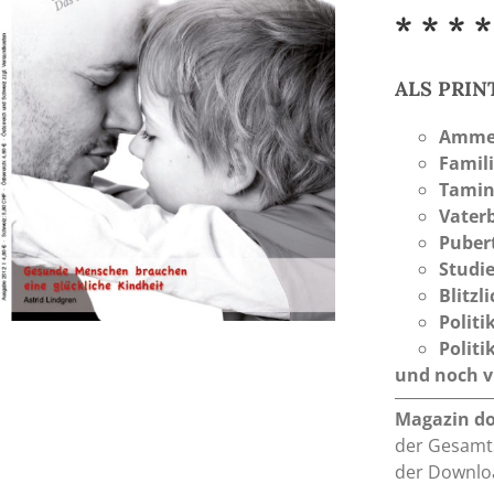
* * * *
ALS PRI
Amme
Famil
Tamin
Vaterb
Puber
Studi
Blitzl
Politi
Politi
und noch vi
Magazin d
der Gesamts
der Downloa