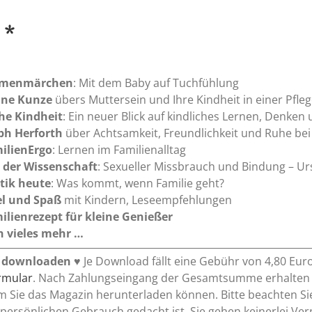
 *
menmärchen
: Mit dem Baby auf Tuchfühlung
ine Kunze
übers Muttersein und Ihre Kindheit in einer Pfleg
he Kindheit
: Ein neuer Blick auf kindliches Lernen, Denken
ph Herforth
über Achtsamkeit, Freundlichkeit und Ruhe bei
ilienErgo
: Lernen im Familienalltag
 der Wissenschaft
: Sexueller Missbrauch und Bindung – U
itik heute
: Was kommt, wenn Familie geht?
el und Spaß
mit Kindern, Leseempfehlungen
ilienrezept
für kleine Genießer
 vieles mehr …
 downloaden
♥ Je Download fällt eine Gebühr von 4,80 Eur
ormular
. Nach Zahlungseingang der Gesamtsumme erhalten Si
m Sie das Magazin herunterladen können. Bitte beachten Si
 persönlichen Gebrauch gedacht ist. Sie gehen keinerlei Ver