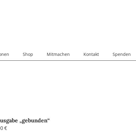
ionen
Shop
Mitmachen
Kontakt
Spenden
Ausgabe „gebunden“
Preisspanne:
00
€
4,80 €