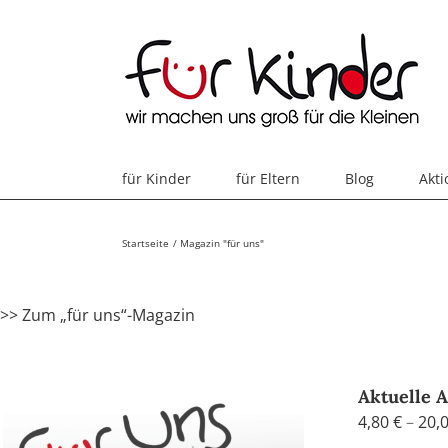
Skip
to
content
für Kinder
für Eltern
Blog
Akt
Startseite
Magazin "für uns"
>> Zum „für uns“-Magazin
Aktuelle 
4,80
€
–
20,