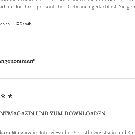
d nur für Ihren persönlichen Gebrauch gedacht ist. Sie gehe
wählen
Dieses
Details
Produkt
weist
mehrere
Varianten
auf.
„angenommen“
Die
Optionen
können
auf
 * *
der
Produktseite
gewählt
RINTMAGAZIN UND ZUM DOWNLOADEN
werden
bara Wussow
im Interview über Selbstbewusstsein und Kin