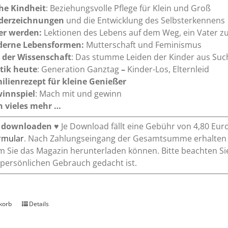
he Kindheit
: Beziehungsvolle Pflege für Klein und Groß
derzeichnungen
und die Entwicklung des Selbsterkennens
er werden:
Lektionen des Lebens auf dem Weg, ein Vater z
erne Lebensformen:
Mutterschaft und Feminismus
 der Wissenschaft
: Das stumme Leiden der Kinder aus Suc
itik heute
: Generation Ganztag
–
Kinder-Los, Elternleid
ilienrezept für kleine Genießer
innspiel
: Mach mit und gewinn
 vieles mehr …
 downloaden
♥ Je Download fällt eine Gebühr von 4,80 Eur
ormular
. Nach Zahlungseingang der Gesamtsumme erhalten Si
m Sie das Magazin herunterladen können. Bitte beachten Si
 persönlichen Gebrauch gedacht ist.
korb
Details