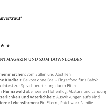
anvertraut“
 * *
RINTMAGAZIN UND ZUM DOWNLOADEN
menmärchen
: vom Stillen und Abstillen
he Kindheit
: Beikost ohne Brei – Fingerfood für’s Baby?
achtest
zur Sprachbeurteilung durch Eltern
n Hannawald
über seinen Höhenflug, Absturz und Landun
terlichkeit und Väterlichkeit:
Auswirkungen auf’s Kind
erne Lebensformen:
Ein-Eltern-, Patchwork-Familie