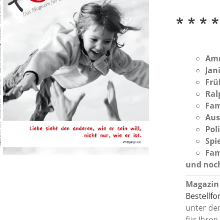
* * * *
Am
Jan
Frü
Ral
Fam
Aus
Pol
Spi
Fam
und noch
Magazin
Bestellf
unter de
für Ihren