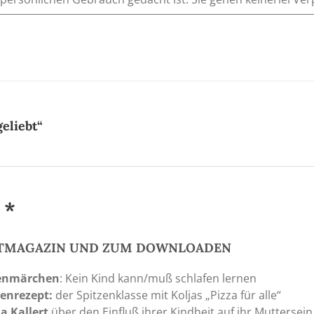
eliebt“
 *
NTMAGAZIN UND ZUM DOWNLOADEN
nmärchen
: Kein Kind kann/muß schlafen lernen
ienrezept:
der Spitzenklasse mit Koljas „Pizza für alle“
a Kallert
über den Einfluß ihrer Kindheit auf ihr Muttersein