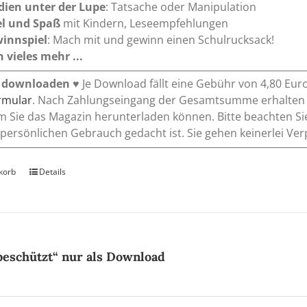
dien unter der Lupe
: Tatsache oder Manipulation
el und Spaß
mit Kindern, Leseempfehlungen
innspiel
: Mach mit und gewinn einen Schulrucksack!
 vieles mehr ...
 downloaden
♥ Je Download fällt eine Gebühr von 4,80 Eur
ormular
. Nach Zahlungseingang der Gesamtsumme erhalten Si
m Sie das Magazin herunterladen können. Bitte beachten Si
 persönlichen Gebrauch gedacht ist. Sie gehen keinerlei Ver
korb
Details
beschützt“ nur als Download