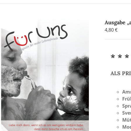
Ausgabe „
4,80
€
* * *
ALS P
Am
Frü
Spr
Sve
Müt
Mod