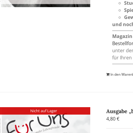
Stu
Spi
Gew
und noch
Magazin
Bestellf
unter de
für Ihren
In den Waren
Ausgabe „
Nicht auf Lager
4,80
€