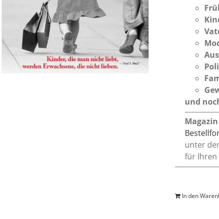
Frü
Kin
Vat
Mod
Aus
Pol
Fam
Gew
und noch
Magazin
Bestellf
unter de
für Ihren
In den Waren