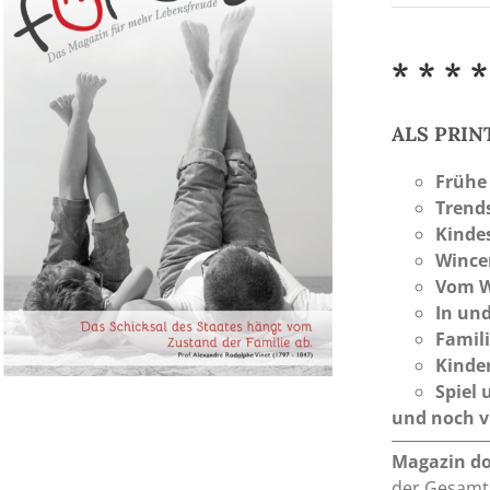
* * * *
ALS PRI
Frühe
Trend
Kinde
Wince
Vom W
In und
Famili
Kinde
Spiel
und noch vi
Magazin d
der Gesamts