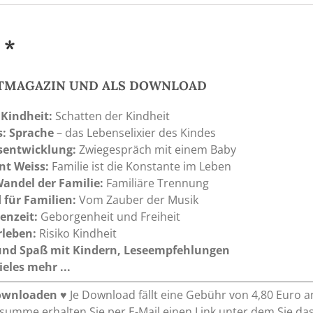
bis
20,00 €
 *
NTMAGAZIN UND ALS DOWNLOAD
 Kindheit:
Schatten der Kindheit
s: Sprache
– das Lebenselixier des Kindes
sentwicklung:
Zwiegespräch mit einem Baby
nt Weiss:
Familie ist die Konstante im Leben
andel der Familie:
Familiäre Trennung
 für Familien:
Vom Zauber der Musik
enzeit:
Geborgenheit und Freiheit
rleben:
Risiko Kindheit
 und Spaß mit Kindern, Leseempfehlungen
eles mehr ...
ownloaden
♥ Je Download fällt eine Gebühr von 4,80 Euro a
umme erhalten Sie per E-Mail einen Link unter dem Sie das