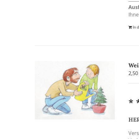
Aus
Ihne
In 
Wei
2,5
* 
HER
Vers