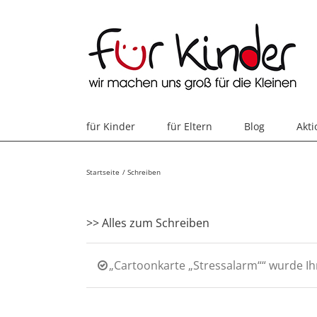
Skip
to
content
für Kinder
für Eltern
Blog
Akt
Startseite
Schreiben
>> Alles zum Schreiben
„Cartoonkarte „Stressalarm““ wurde I