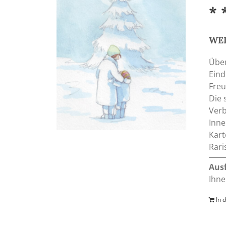
* 
WEI
Über
Eind
Freu
Die 
Verb
Inne
Kart
Rari
Aus
Ihne
In 