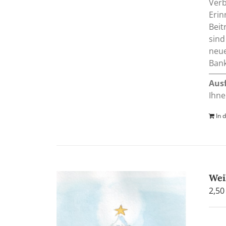
Verb
Erin
Beit
sind
neue
Bank
Aus
Ihne
In 
Wei
2,5