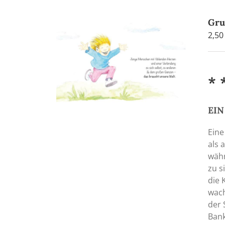
Gru
2,5
* 
EIN
Eine
als 
währ
zu s
die 
wach
der 
Bank