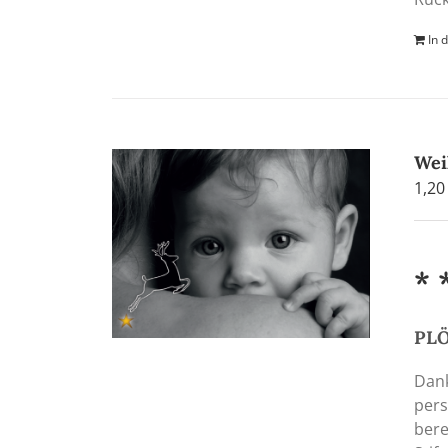
In 
Wei
1,2
* 
PL
Dank
pers
bere