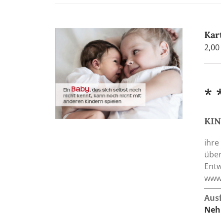
Kar
2,0
* 
KIN
ihre
über
Entw
www.
Aus
Neh