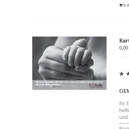
In 
Kar
0,0
* 
GEM
Ihr 
helf
und 
Rück