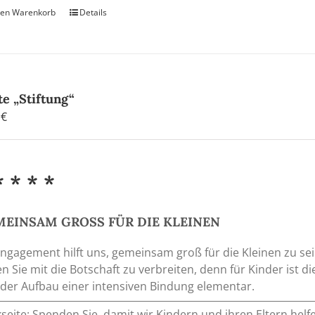
den Warenkorb
Details
te „Stiftung“
0
€
* * * *
EINSAM GROSS FÜR DIE KLEINEN
Engagement hilft uns, gemeinsam groß für die Kleinen zu 
en Sie mit die Botschaft zu verbreiten, denn für Kinder ist
der Aufbau einer intensiven Bindung elementar.
seite: Spenden Sie, damit wir Kindern und ihren Eltern he