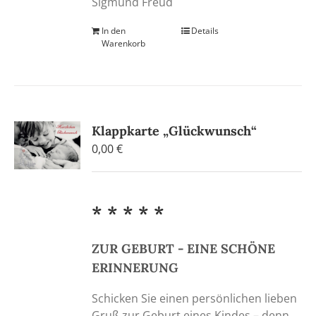
Sigmund Freud
In den
Details
Warenkorb
Klappkarte „Glückwunsch“
0,00
€
* * * * *
ZUR GEBURT - EINE SCHÖNE
ERINNERUNG
Schicken Sie einen persönlichen lieben
Gruß zur Geburt eines Kindes – denn