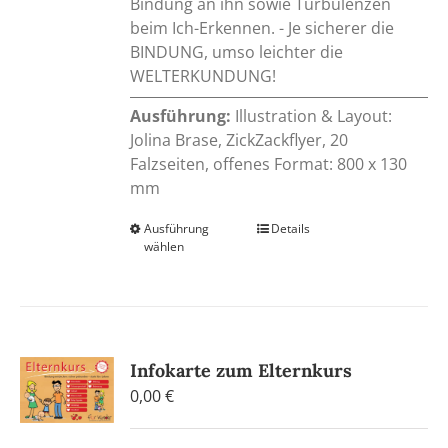
Bindung an ihn sowie Turbulenzen
beim Ich-Erkennen. - Je sicherer die
BINDUNG, umso leichter die
WELTERKUNDUNG!
Ausführung:
Illustration & Layout:
Jolina Brase, ZickZackflyer, 20
Falzseiten, offenes Format: 800 x 130
mm
Ausführung
Dieses
Details
wählen
Produkt
weist
mehrere
Varianten
auf.
Infokarte zum Elternkurs
Die
0,00
€
Optionen
können
auf