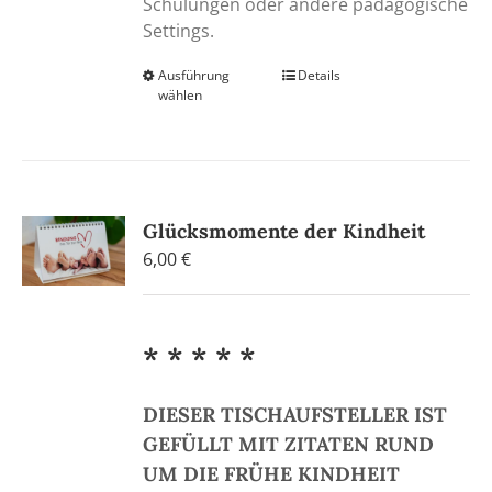
Schulungen oder andere pädagogische
Settings.
Ausführung
Dieses
Details
wählen
Produkt
weist
mehrere
Varianten
auf.
Glücksmomente der Kindheit
Die
6,00
€
Optionen
können
auf
der
* * * * *
Produktseite
gewählt
DIESER TISCHAUFSTELLER IST
werden
GEFÜLLT MIT ZITATEN RUND
UM DIE FRÜHE KINDHEIT