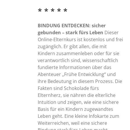
der
* * * * *
Produktseite
gewählt
BINDUNG ENTDECKEN: sicher
werden
gebunden – stark fürs Leben
Dieser
Online-Elternkurs ist kostenlos und frei
zugänglich. Er gibt allen, die mit
Kindern zusammenleben oder für sie
verantwortlich sind, wissenschaftlich
fundierte Informationen über das
Abenteuer „Frühe Entwicklung“ und
ihre Bedeutung in diesem Prozess. Die
Fakten sind Schokolade fürs
Elternherz, sie nähren die elterliche
Intuition und zeigen, wie eine sichere
Basis für ein Kindern zugewandtes
Leben geht. Eine kleine Infokarte zum
Weiterreichen, weil eine sichere
Bindung stark fürs Leben macht.