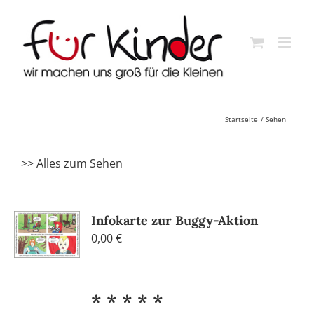
Skip
to
content
Startseite
Sehen
>> Alles zum Sehen
Infokarte zur Buggy-Aktion
0,00
€
* * * * *