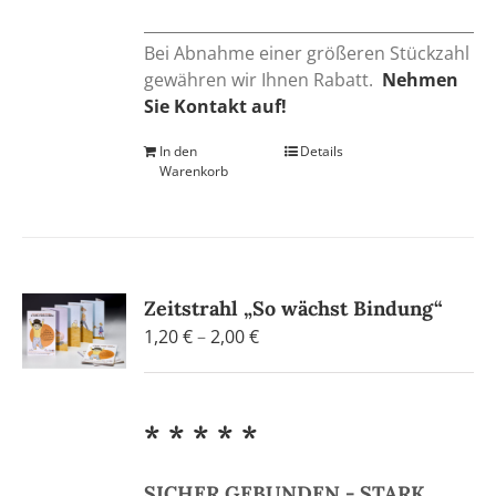
Bei Abnahme einer größeren Stückzahl
gewähren wir Ihnen Rabatt.
Nehmen
Sie Kontakt auf!
In den
Details
Warenkorb
Zeitstrahl „So wächst Bindung“
Preisspanne:
1,20
€
–
2,00
€
1,20 €
bis
2,00 €
* * * * *
SICHER GEBUNDEN - STARK