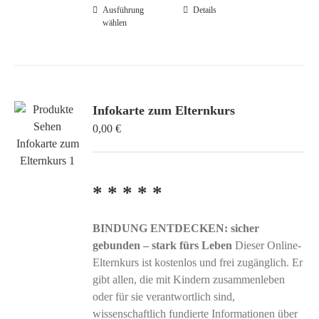
Ausführung
Dieses
Details
wählen
Produkt
weist
mehrere
Varianten
auf.
Infokarte zum Elternkurs
Die
0,00
€
Optionen
können
auf
der
* * * * *
Produktseite
gewählt
BINDUNG ENTDECKEN: sicher
werden
gebunden – stark fürs Leben
Dieser Online-
Elternkurs ist kostenlos und frei zugänglich. Er
gibt allen, die mit Kindern zusammenleben
oder für sie verantwortlich sind,
wissenschaftlich fundierte Informationen über