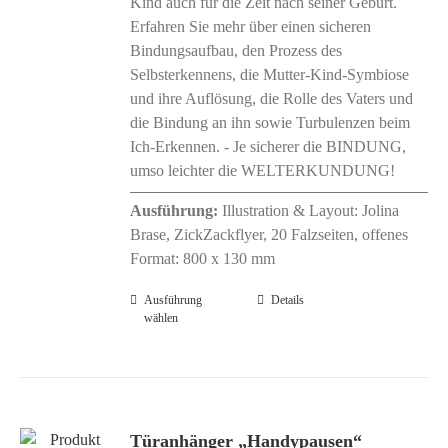
Kind auch für die Zeit nach seiner Geburt.
Erfahren Sie mehr über einen sicheren
Bindungsaufbau, den Prozess des
Selbsterkennens, die Mutter-Kind-Symbiose
und ihre Auflösung, die Rolle des Vaters und
die Bindung an ihn sowie Turbulenzen beim
Ich-Erkennen. - Je sicherer die BINDUNG,
umso leichter die WELTERKUNDUNG!
Ausführung:
Illustration & Layout: Jolina
Brase, ZickZackflyer, 20 Falzseiten, offenes
Format: 800 x 130 mm
Ausführung
Dieses
Details
wählen
Produkt
weist
mehrere
Varianten
auf.
Türanhänger „Handypausen“
Die