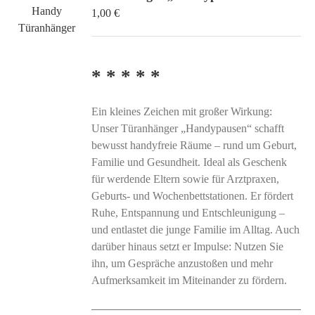
1,00
€
Optionen
können
auf
der
* * * * *
Produktseite
gewählt
Ein kleines Zeichen mit großer Wirkung:
werden
Unser Türanhänger „Handypausen“ schafft
bewusst handyfreie Räume – rund um Geburt,
Familie und Gesundheit. Ideal als Geschenk
für werdende Eltern sowie für Arztpraxen,
Geburts- und Wochenbettstationen. Er fördert
Ruhe, Entspannung und Entschleunigung –
und entlastet die junge Familie im Alltag. Auch
darüber hinaus setzt er Impulse: Nutzen Sie
ihn, um Gespräche anzustoßen und mehr
Aufmerksamkeit im Miteinander zu fördern.