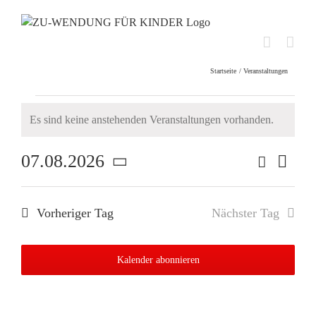
Skip
to
content
Startseite
Veranstaltungen
Veranstaltungen
Es sind keine anstehenden Veranstaltungen vorhanden.
Hinweis
für
07.08.2026
Suche
Verans
7.
Tag
Veransta
Ansic
Datum
August
Such-
Navig
wählen.
Vorheriger Tag
Nächster Tag
und
2026
Ansichte
Kalender abonnieren