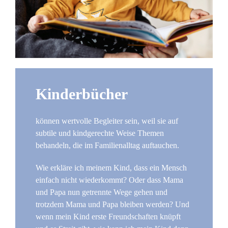
Kinderbücher
können wertvolle Begleiter sein, weil sie auf
subtile und kindgerechte Weise Themen
behandeln, die im Familienalltag auftauchen.
Wie erkläre ich meinem Kind, dass ein Mensch
einfach nicht wiederkommt? Oder dass Mama
und Papa nun getrennte Wege gehen und
trotzdem Mama und Papa bleiben werden? Und
wenn mein Kind erste Freundschaften knüpft