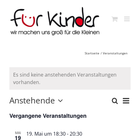
Skip
to
content
Startseite
Veranstaltungen
Es sind keine anstehenden Veranstaltungen
vorhanden.
Anstehende
Veran
Suche
Liste
Veransta
Ansi
Datum
Such-
Vergangene Veranstaltungen
wählen.
Navig
und
MAI
19. Mai um 18:30
-
20:30
Ansichte
19