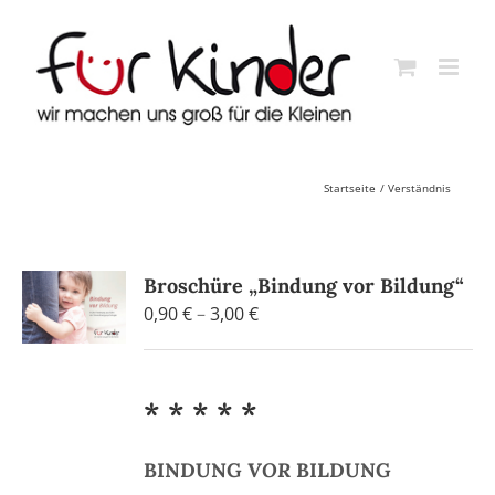
Skip
to
content
Startseite
Verständnis
Broschüre „Bindung vor Bildung“
Preisspanne:
0,90
€
–
3,00
€
0,90 €
bis
3,00 €
* * * * *
BINDUNG
VOR
BILDUNG