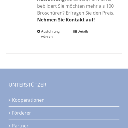
bebildert Sie möchten mehr als 100
Broschüren? Erfragen Sie den Preis.
Nehmen Sie Kontakt auf!
Ausführung
Dieses
Details
wählen
Produkt
weist
mehrere
Varianten
auf.
Die
Optionen
UNTERSTÜTZER
können
auf
Kooperationen
der
Produktseite
Förderer
gewählt
werden
Partner