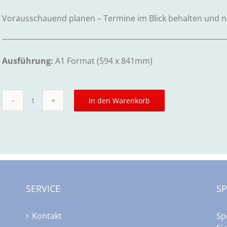
Vorausschauend planen – Termine im Blick behalten und ne
Ausführung:
A1 Format (594 x 841mm)
In den Warenkorb
Jahresplaner
2026
Menge
SERVICE
S
Kontakt
Sp