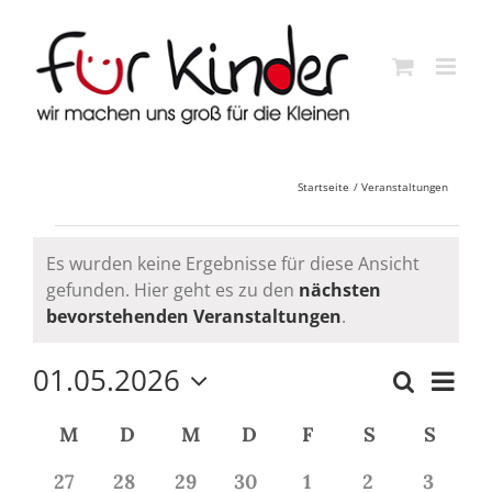
Skip
to
content
Startseite
Veranstaltungen
Veranstaltungen
Es wurden keine Ergebnisse für diese Ansicht
gefunden. Hier geht es zu den
nächsten
Hinweis
bevorstehenden Veranstaltungen
.
01.05.2026
Veran
Suche
Monat
Veransta
Ansi
Datum
Such-
Kalender
M
MONTAG
D
DIENSTAG
M
MITTWOCH
D
DONNERSTAG
F
FREITAG
S
SAMSTAG
S
SON
wählen.
Navig
und
von
0
0
0
0
0
0
0
27
28
29
30
1
2
3