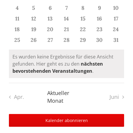
Ansichte
Veranstaltungen
Veranstaltungen
Veranstaltungen
Veranstaltungen
Veranstaltungen
Veranstaltungen
Veranstaltun
Verans
0
0
0
0
0
0
0
4
5
6
7
8
9
10
Veranstaltungen
Veranstaltungen
Veranstaltungen
Veranstaltungen
Veranstaltungen
Veranstaltun
Veranst
0
0
0
0
0
0
0
11
12
13
14
15
16
17
Veranstaltungen
Veranstaltungen
Veranstaltungen
Veranstaltungen
Veranstaltungen
Veranstaltun
Verans
0
0
0
0
0
0
0
18
19
20
21
22
23
24
Veranstaltungen
Veranstaltungen
Veranstaltungen
Veranstaltungen
Veranstaltungen
Veranstaltung
Veranst
0
0
0
0
0
0
0
25
26
27
28
29
30
31
Veranstaltungen
Veranstaltungen
Veranstaltungen
Veranstaltungen
Veranstaltungen
Veranstaltung
Veranst
Es wurden keine Ergebnisse für diese Ansicht
gefunden. Hier geht es zu den
nächsten
Hinweis
bevorstehenden Veranstaltungen
.
Aktueller
Apr.
Juni
Monat
Kalender abonnieren