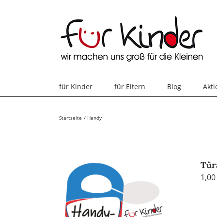
Skip
to
content
für Kinder
für Eltern
Blog
Akt
Startseite
Handy
Tür
1,0