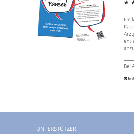
* 
Ein 
Räum
Arzt
entl
anzu
Bei 
In 
UNTERSTÜTZER