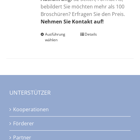
bebildert Sie möchten mehr als 100
Broschüren? Erfragen Sie den Preis.
Nehmen Sie Kontakt auf!
Ausführung
Dieses
Details
wählen
Produkt
weist
mehrere
Varianten
auf.
Die
Optionen
UNTERSTÜTZER
können
auf
Kooperationen
der
Produktseite
Förderer
gewählt
werden
Partner