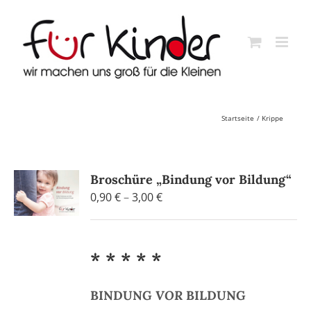
Skip
to
content
Startseite
Krippe
Broschüre „Bindung vor Bildung“
Preisspanne:
0,90
€
–
3,00
€
0,90 €
bis
3,00 €
* * * * *
BINDUNG
VOR
BILDUNG