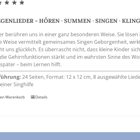
* * * *
GENLIEDER - HÖREN · SUMMEN · SINGEN · KLIN
er berühren uns in einer ganz besonderen Weise. Sie lösen
e Weise vermittelt gemeinsames Singen Geborgenheit, wir
t uns glücklich. Es überrascht nicht, dass kleine Kinder s
die Gehirnfunktionen stärkt und im wahrsten Sinne des Wort
später – beim Lernen hilft.
führung:
24 Seiten, Format: 12 x 12 cm, 8 ausgewählte Lied
einer Singhilfe
den Warenkorb
Details