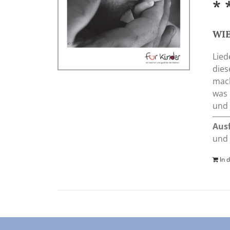
* 
WIE
Lied
dies
mach
was 
und 
Aus
und 
In 