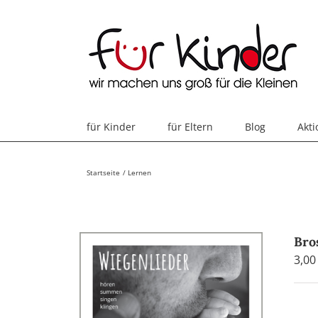
Skip
to
content
für Kinder
für Eltern
Blog
Akt
Startseite
Lernen
Bro
3,0