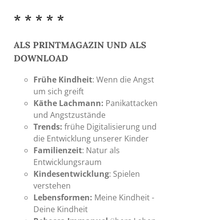
auf
der
* * * * *
Produktseite
gewählt
ALS PRINTMAGAZIN UND ALS
werden
DOWNLOAD
Frühe Kindheit
: Wenn die Angst
um sich greift
Käthe Lachmann:
Panikattacken
und Angstzustände
Trends:
frühe Digitalisierung und
die Entwicklung unserer Kinder
Familienzeit
: Natur als
Entwicklungsraum
Kindesentwicklung
: Spielen
verstehen
Lebensformen:
Meine Kindheit -
Deine Kindheit