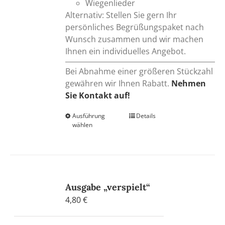
Wiegenlieder
Alternativ: Stellen Sie gern Ihr
persönliches Begrüßungspaket nach
Wunsch zusammen und wir machen
Ihnen ein individuelles Angebot.
Bei Abnahme einer größeren Stückzahl
gewähren wir Ihnen Rabatt.
Nehmen
Sie Kontakt auf!
Ausführung
Dieses
Details
wählen
Produkt
weist
mehrere
Varianten
auf.
Ausgabe „verspielt“
Die
4,80
€
Optionen
können