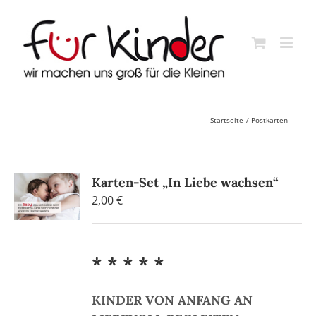
Skip
to
content
Startseite
Postkarten
Karten-Set „In Liebe wachsen“
2,00
€
* * * * *
KINDER VON ANFANG AN