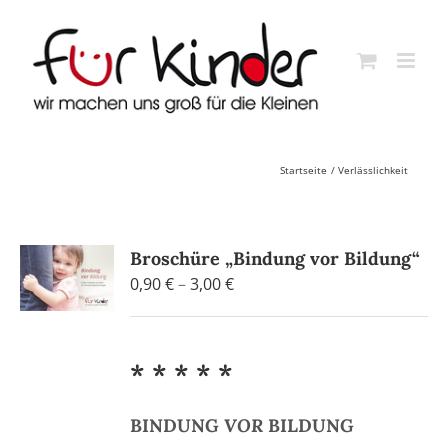
Skip
to
content
Startseite
Verlässlichkeit
Broschüre „Bindung vor Bildung“
Preisspanne:
0,90
€
–
3,00
€
0,90 €
bis
3,00 €
* * * * *
BINDUNG
VOR
BILDUNG