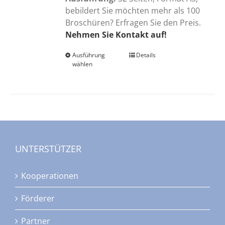
bebildert Sie möchten mehr als 100
Broschüren? Erfragen Sie den Preis.
Nehmen Sie Kontakt auf!
Ausführung
Dieses
Details
wählen
Produkt
weist
mehrere
Varianten
auf.
Die
Optionen
UNTERSTÜTZER
können
auf
Kooperationen
der
Produktseite
Förderer
gewählt
werden
Partner