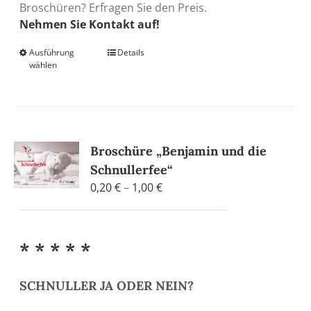
Broschüren? Erfragen Sie den Preis.
Nehmen Sie Kontakt auf!
Ausführung
Dieses
Details
wählen
Produkt
weist
mehrere
Varianten
auf.
Broschüre „Benjamin und die
Die
Schnullerfee“
Optionen
Preisspanne:
können
0,20
€
–
1,00
€
0,20 €
auf
bis
der
1,00 €
Produktseite
* * * * *
gewählt
werden
SCHNULLER JA ODER NEIN?