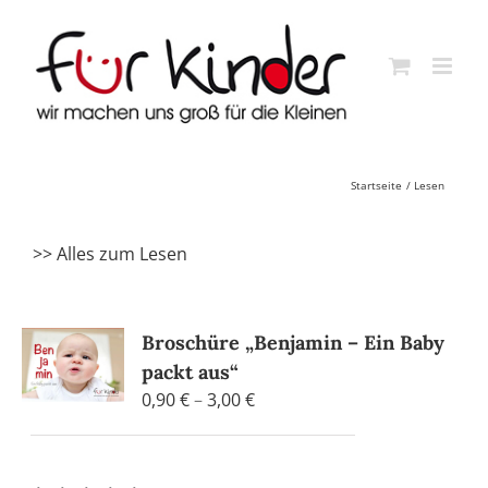
Skip
to
content
Startseite
Lesen
>> Alles zum Lesen
Broschüre „Benjamin – Ein Baby
packt aus“
Preisspanne:
0,90
€
–
3,00
€
0,90 €
bis
3,00 €