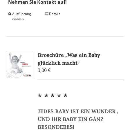
Nehmen Sie Kontakt auf!
Ausführung
Dieses
Details
wählen
Produkt
weist
mehrere
Varianten
auf.
Broschüre „Was ein Baby
Die
glücklich macht“
Optionen
können
3,00
€
auf
der
Produktseite
* * * * *
gewählt
werden
JEDES BABY IST EIN WUNDER ,
UND IHR BABY EIN GANZ
BESONDERES!