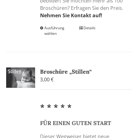
bebildert Sie möchten mehr als 100
Broschüren? Erfragen Sie den Preis.
Nehmen Sie Kontakt auf!
Ausführung
Dieses
Details
wählen
Produkt
weist
mehrere
Varianten
auf.
Broschüre „Stillen“
Die
3,00
€
Optionen
können
auf
der
* * * * *
Produktseite
gewählt
FÜR EINEN GUTEN START
werden
Dieser Wegweiser bietet neue