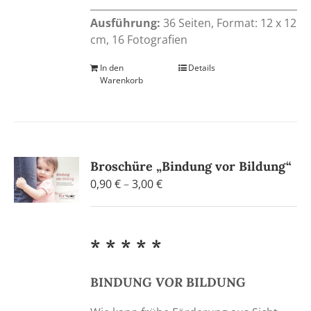
Ausführung:
36 Seiten, Format: 12 x 12
cm, 16 Fotografien
In den
Details
Warenkorb
Broschüre „Bindung vor Bildung“
Preisspanne:
0,90
€
–
3,00
€
0,90 €
bis
3,00 €
* * * * *
BINDUNG
VOR
BILDUNG