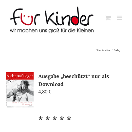
Skip
to
content
Startseite
Baby
Ausgabe „beschützt“ nur als
Nicht auf Lager
Download
4,80
€
* * * * *