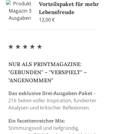
Vorteilspaket für mehr
Die
Lebensfreude
Optionen
12,00
€
können
auf
der
Produktseite
* * * * *
gewählt
werden
NUR ALS PRINTMAGAZINE:
"GEBUNDEN" – "VERSPIELT" –
"ANGENOMMEN"
Das exklusive Drei-Ausgaben-Paket
–
216 Seiten voller Inspiration, fundierter
Analysen und kritischer Reflexionen.
Ein facettenreicher Mix:
Stimmungsvoll und tiefgründig,