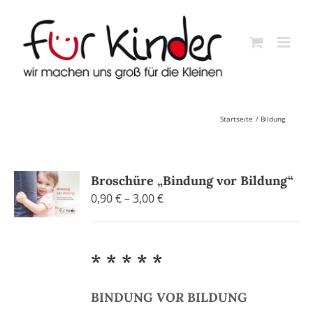
Skip
to
content
Startseite
Bildung
Broschüre „Bindung vor Bildung“
Preisspanne:
0,90
€
–
3,00
€
0,90 €
bis
3,00 €
* * * * *
BINDUNG
VOR
BILDUNG