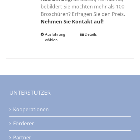
bebildert Sie möchten mehr als 100
Broschüren? Erfragen Sie den Preis.
Nehmen Sie Kontakt auf!
Ausführung
Dieses
Details
wählen
Produkt
weist
mehrere
Varianten
auf.
Die
Optionen
UNTERSTÜTZER
können
auf
Kooperationen
der
Produktseite
Förderer
gewählt
werden
Partner