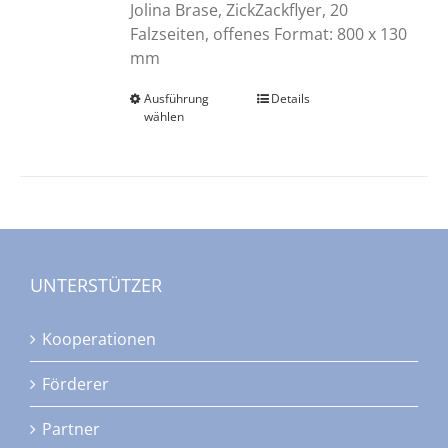
Jolina Brase, ZickZackflyer, 20
Falzseiten, offenes Format: 800 x 130
mm
Ausführung
Dieses
Details
wählen
Produkt
weist
mehrere
Varianten
auf.
Die
Optionen
UNTERSTÜTZER
können
auf
Kooperationen
der
Produktseite
Förderer
gewählt
werden
Partner