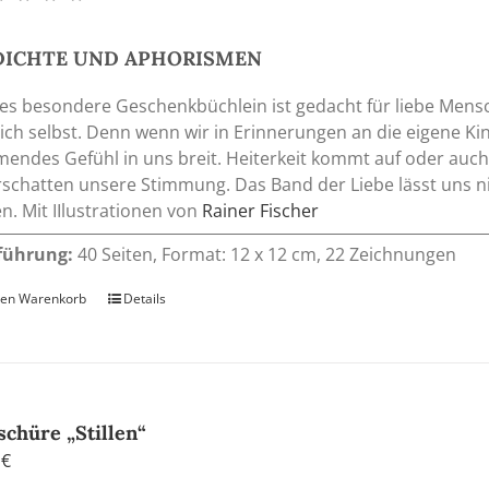
Produktseite
gewählt
DICHTE UND APHORISMEN
werden
es besondere Geschenkbüchlein ist gedacht für liebe Mensch
sich selbst. Denn wenn wir in Erinnerungen an die eigene Ki
endes Gefühl in uns breit. Heiterkeit kommt auf oder auch
schatten unsere Stimmung. Das Band der Liebe lässt uns ni
n. Mit IIlustrationen von
Rainer Fischer
führung:
40 Seiten, Format: 12 x 12 cm, 22 Zeichnungen
den Warenkorb
Details
schüre „Stillen“
0
€