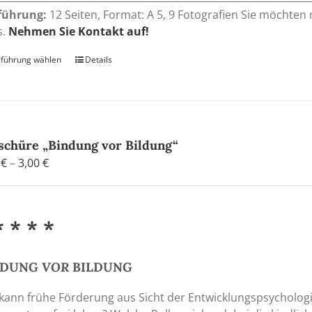
führung:
12 Seiten, Format: A 5, 9 Fotografien Sie möchten
s.
Nehmen Sie Kontakt auf!
führung wählen
Dieses
Details
Produkt
weist
mehrere
Varianten
auf.
schüre „Bindung vor Bildung“
Die
Preisspanne:
0
€
–
3,00
€
Optionen
0,90 €
können
bis
auf
3,00 €
* * * *
der
Produktseite
gewählt
NDUNG
VOR
BILDUNG
werden
kann frühe Förderung aus Sicht der Entwicklungspsychologi