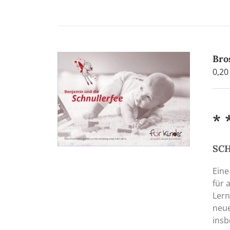
Bro
0,2
* 
SCH
Eine
für 
Lern
neue
insb