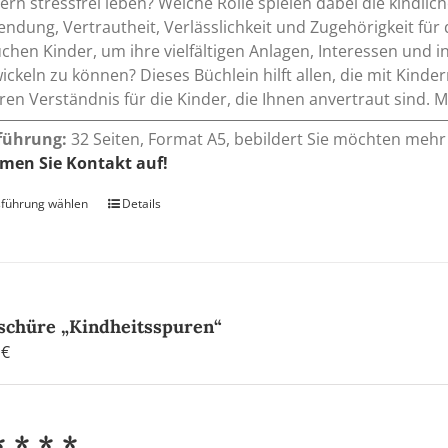
ern stressfrei leben? Welche Rolle spielen dabei die kindli
ndung, Vertrautheit, Verlässlichkeit und Zugehörigkeit fü
chen Kinder, um ihre vielfältigen Anlagen, Interessen und i
ickeln zu können? Dieses Büchlein hilft allen, die mit Kind
eren Verständnis für die Kinder, die Ihnen anvertraut sind
führung:
32 Seiten, Format A5, bebildert Sie möchten mehr 
men Sie Kontakt auf!
führung wählen
Dieses
Details
Produkt
weist
mehrere
Varianten
auf.
schüre „Kindheitsspuren“
Die
0
€
Optionen
können
auf
* * * *
der