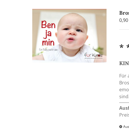
Bro
0,9
* 
KIN
Für 
Bros
emot
sind
Aus
Prei
Aus