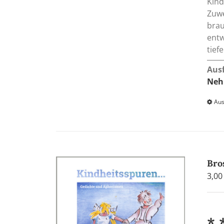
Kind
Zuwe
brau
entw
tief
Aus
Neh
Aus
Bro
3,0
* 