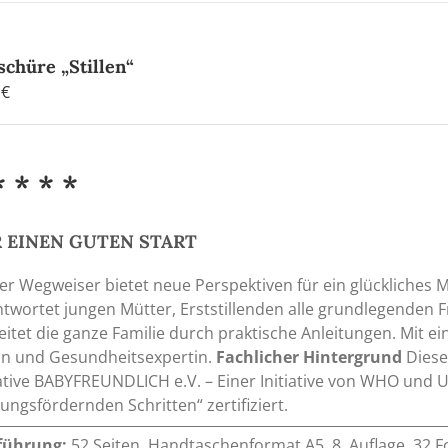
schüre „Stillen“
0
€
* * * *
 EINEN GUTEN START
er Wegweiser bietet neue Perspektiven für ein glückliches 
twortet jungen Mütter, Erststillenden alle grundlegenden 
eitet die ganze Familie durch praktische Anleitungen. Mit 
in und Gesundheitsexpertin.
Fachlicher Hintergrund
Diese
iative BABYFREUNDLICH e.V. – Einer Initiative von WHO und 
ungsfördernden Schritten“ zertifiziert.
führung:
52 Seiten, Handtaschenformat A5, 8. Auflage, 32 F