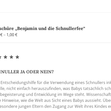
Produkt
weist
mehrere
Varianten
auf.
schüre „Benjamin und die Schnullerfee“
Die
Preisspanne:
0
€
–
1,00
€
Optionen
0,20 €
können
bis
auf
1,00 €
* * * *
der
Produktseite
gewählt
NULLER JA ODER NEIN?
werden
 Entscheidungshilfe für die Verwendung eines Schnullers ink
alle, nicht einfach herauszufinden, was Babys tatsächlich 
begeisterung und Entwicklung im Wege steht. Wissenschaf
 Hinweise, wie die Welt aus Sicht eines Babys aussieht. Üb
esondere jungen Eltern den Zugang zur Welt ihres Kindes 