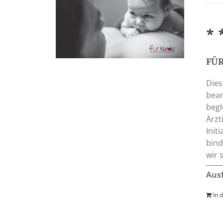
* 
FÜR
Dies
bean
begl
Ärzt
Init
bind
wir 
Aus
In 