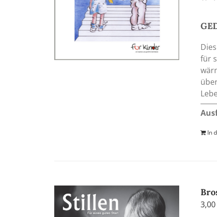
GE
Dies
für 
wärm
über
Lebe
Aus
In 
Bro
3,0