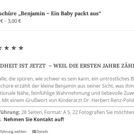
schüre „Benjamin – Ein Baby packt aus“
Preisspanne:
0
€
–
3,00
€
0,90 €
bis
3,00 €
* * * *
DHEIT IST JETZT – WEIL DIE ERSTEN JAHRE ZÄH
alle, die spüren, wie schwer es sein kann, ein untröstliches
chüre erzählt der kleine Benjamin aus seiner Sicht, was i
ionale Nähe, feinfühlige Wahrnehmung und liebevolle Zuwe
. Mit einem Grußwort von Kinderarzt Dr. Herbert Renz-Polst
führung:
28 Seiten, Format: A 5, 22 Fotografien Sie möchte
s.
Nehmen Sie Kontakt auf!
führung wählen
Dieses
Details