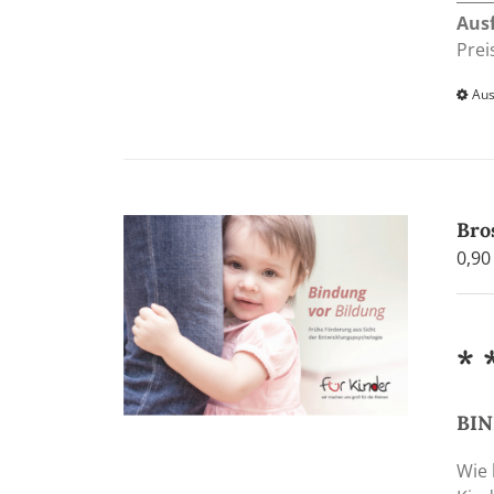
Aus
Prei
Aus
Bro
0,9
* 
BI
Wie 