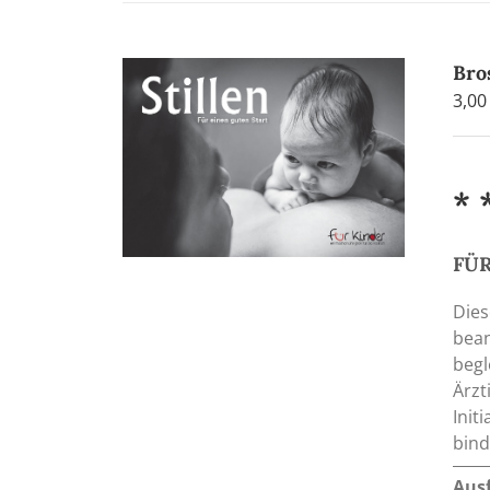
Bro
3,0
* 
FÜR
Dies
bean
begl
Ärzt
Init
bind
Aus