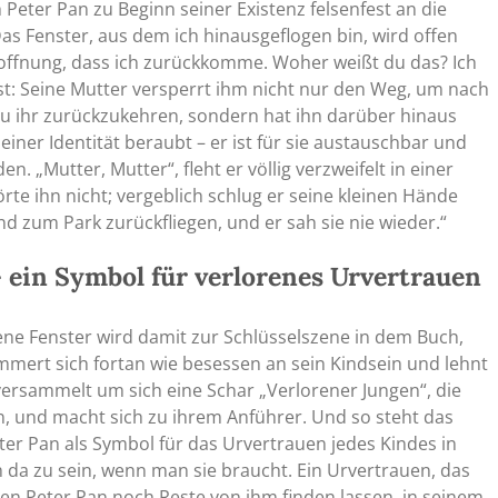
h Peter Pan zu Beginn seiner Existenz felsenfest an die
Das Fenster, aus dem ich hinausgeflogen bin, wird offen
r Hoffnung, dass ich zurückkomme. Woher weißt du das? Ich
st
: Seine Mutter versperrt ihm nicht nur den Weg, um nach
zu ihr zurückzukehren, sondern hat ihn darüber hinaus
iner Identität beraubt – er ist für sie austauschbar und
. „Mutter, Mutter“, fleht er völlig verzweifelt in einer
örte ihn nicht; vergeblich schlug er seine kleinen Hände
d zum Park zurückfliegen, und er sah sie nie wieder.“
– ein Symbol für verlorenes Urvertrauen
ene Fenster wird damit zur Schlüsselszene in dem Buch,
mmert sich fortan wie besessen an sein Kindsein und lehnt
versammelt um sich eine Schar „Verlorener Jungen“, die
n, und macht sich zu ihrem Anführer. Und so steht das
ter Pan als Symbol für das Urvertrauen jedes Kindes in
 da zu sein, wenn man sie braucht. Ein Urvertrauen, das
enen Peter Pan noch Reste von ihm finden lassen, in seinem