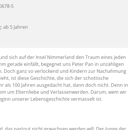
20678-5
: ab 5 Jahren
 und sich auf der Insel Nimmerland den Traum eines jeden
 ihm gerade einfällt, begegnet uns Peter Pan in unzähligen
en. Doch ganz so verlockend und Kindern zur Nachahmung
eht, ist diese Geschichte, die sich der schottische
hr als 100 Jahren ausgedacht hat, dann doch nicht. Denn in
llem um Elternliebe und Verlassenwerden. Darum, wem wir
ginn unserer Lebensgeschichte vermasselt ist.
d, das partout nicht erwachsen werden will. Der Junge der