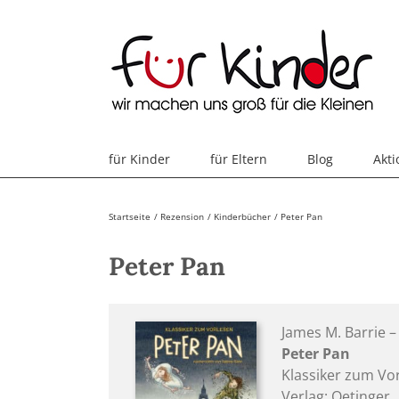
Skip
to
content
für Kinder
für Eltern
Blog
Akt
Startseite
Rezension
Kinderbücher
Peter Pan
Peter Pan
James M. Barrie 
Peter Pan
Klassiker zum Vo
Verlag: Oetinger