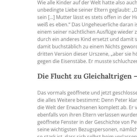
Wie alle Kinder auf der Welt hatte also auc
unbedingte Liebe seiner Eltern geglaubt: „
sein […] Mutter lässt es stets offen in de
weiß es eben.“ Das Ungeheuerliche daran i
einem seiner nächtlichen Ausflüge wieder 
durch ein anderes Kind ersetzt und damit se
damit buchstäblich zu einem Nichts geworden
dritten Version dieser Urszene, „aber sie h
gegen die Eisenstäbe. Er musste schluchzen
Die Flucht zu Gleichaltrigen 
Das vormals geöffnete und jetzt geschloss
die alles Weitere bestimmt: Denn Peter kla
die Welt der Erwachsenen komplett ab. Er 
ebenfalls von ihren Eltern verlassen wurde
geöffnete Fenster in der Geschichte von Pe
seine wichtigsten Bezugspersonen, nämlich
so stark ist, dass sich selbst beim verlass