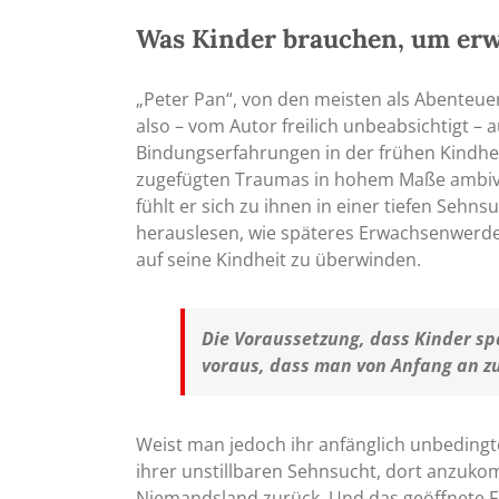
Was Kinder brauchen, um er
„Peter Pan“, von den meisten als Abenteuer
also – vom Autor freilich unbeabsichtigt –
Bindungserfahrungen in der frühen Kindhei
zugefügten Traumas in hohem Maße ambiva
fühlt er sich zu ihnen in einer tiefen Seh
herauslesen, wie späteres Erwachsenwerden
auf seine Kindheit zu überwinden.
Die Voraussetzung, dass Kinder sp
voraus, dass man von Anfang an zu
Weist man jedoch ihr anfänglich unbedingtes
ihrer unstillbaren Sehnsucht, dort anzuko
Niemandsland zurück. Und das geöffnete Fen