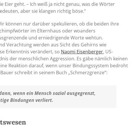
ie Eier geht. – Ich weiß ja nicht genau, was die Wörter
edeuten, aber sie klangen richtig böse.“
ir können nur darüber spekulieren, ob die beiden ihre
chimpfwörter im Elternhaus oder woanders
 ausgrenzende und erniedrigende Worte wehtun.
nd Verachtung werden aus Sicht des Gehirns wie
e Erkenntnis verändert, so
Naomi Eisenberger
, US-
dnis der menschlichen Aggression. Es gäbe nämlich keinen
 eine Reaktion darauf, wenn unser Bindungssystem bedroht
im Bauer schreibt in seinem Buch „Schmerzgrenze“:
dann, wenn ein Mensch sozial ausgegrenzt,
ige Bindungen verliert.
itswesen