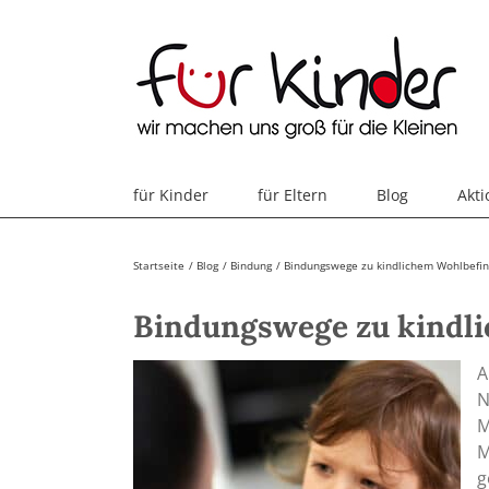
Skip
to
content
für Kinder
für Eltern
Blog
Akt
Startseite
Blog
Bindung
Bindungswege zu kindlichem Wohlbefi
Bindungswege zu kindl
A
N
M
M
g