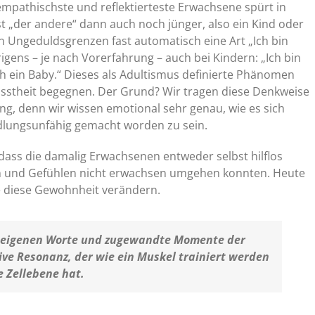
mpathischste und reflektierteste Erwachsene spürt in
t „der andere“ dann auch noch jünger, also ein Kind oder
n Ungeduldsgrenzen fast automatisch eine Art „Ich bin
igens – je nach Vorerfahrung – auch bei Kindern: „Ich bin
ch ein Baby.“ Dieses als Adultismus definierte Phänomen
usstheit begegnen. Der Grund? Wir tragen diese Denkweise
rung, denn wir wissen emotional sehr genau, wie es sich
dlungsunfähig gemacht worden zu sein.
dass die damalig Erwachsenen entweder selbst hilflos
en und Gefühlen nicht erwachsen umgehen konnten. Heute
e diese Gewohnheit verändern.
r eigenen Worte und zugewandte Momente der
ive Resonanz, der wie ein Muskel trainiert werden
 Zellebene hat.