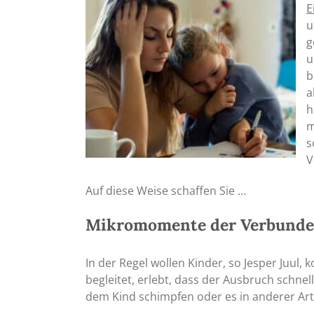
E
u
g
u
b
a
h
m
s
V
Auf diese Weise schaffen Sie …
Mikromomente der Verbunde
In der Regel wollen Kinder, so Jesper Juul
begleitet, erlebt, dass der Ausbruch schnel
dem Kind schimpfen oder es in anderer Art