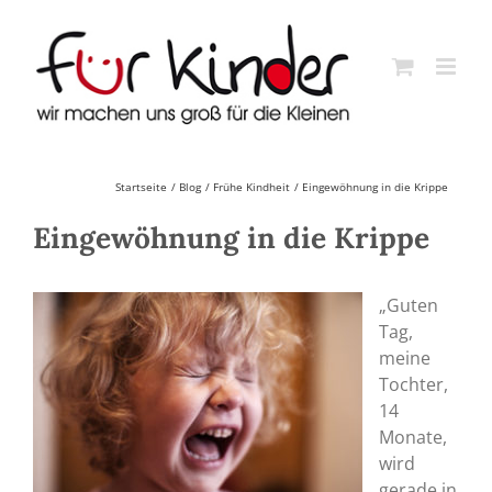
Skip
to
content
Startseite
Blog
Frühe Kindheit
Eingewöhnung in die Krippe
Eingewöhnung in die Krippe
„Guten
Tag,
meine
Tochter,
14
Monate,
wird
gerade in