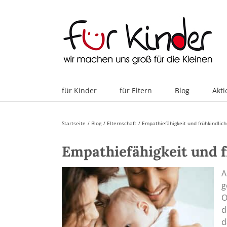
Skip
to
content
für Kinder
für Eltern
Blog
Akt
Startseite
Blog
Elternschaft
Empathiefähigkeit und frühkindlic
Empathiefähigkeit und 
A
g
O
d
d