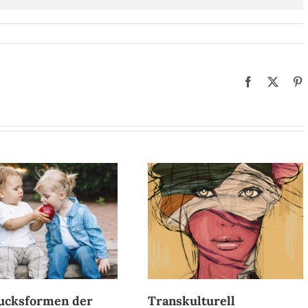
Facebook
X
P
ucksformen der
Transkulturell