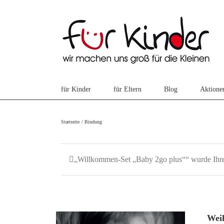
Skip
to
content
für Kinder
für Eltern
Blog
Aktione
Startseite
Bindung
„Willkommen-Set „Baby 2go plus““ wurde Ihr
Wei