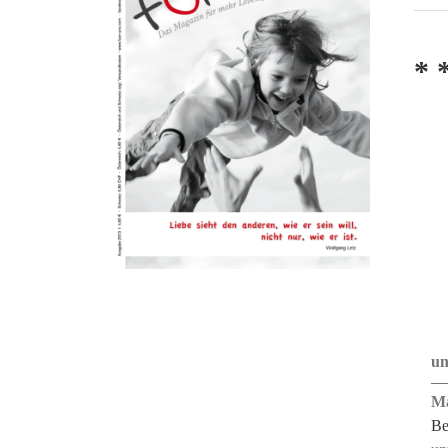
* 
un
Ma
Be