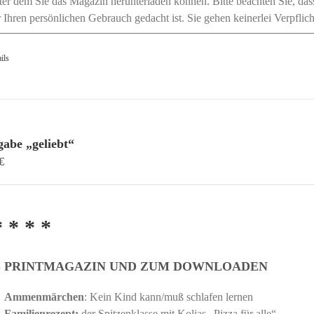
ter dem Sie das Magazin herunterladen können. Bitte beachten Sie, da
r Ihren persönlichen Gebrauch gedacht ist. Sie gehen keinerlei Verpflic
ils
abe „geliebt“
€
* * * *
S PRINTMAGAZIN UND ZUM DOWNLOADEN
Ammenmärchen
: Kein Kind kann/muß schlafen lernen
Familienrezept:
der Spitzenklasse mit Koljas „Pizza für alle“