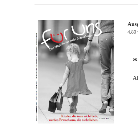
Aus
4,80
*
A