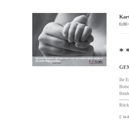
Kart
0,00
* 
GE
Ihr E
Botsc
Bind
Rücks
In 