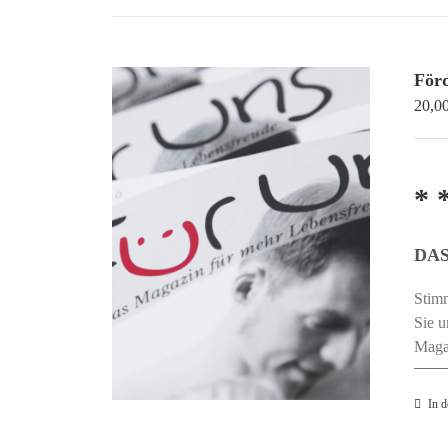
För
20,0
* 
DAS
Stimm
Sie u
Maga
In 