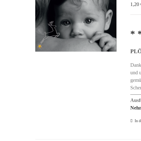
1,20
* 
PL
Danke
und u
gemüt
Schen
Ausf
Nehm
In 