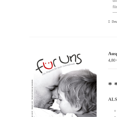
un
fü
Deta
Ausg
4,80
* 
AL