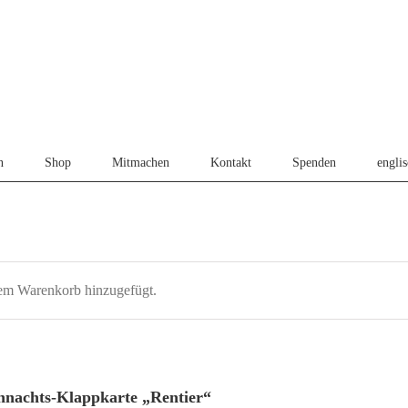
n
Shop
Mitmachen
Kontakt
Spenden
engli
em Warenkorb hinzugefügt.
hnachts-Klappkarte „Rentier“