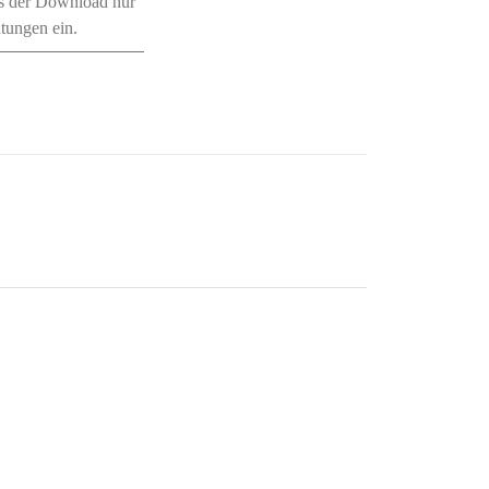
ss der Download nur
htungen ein.