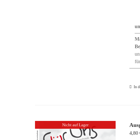
un
Ma
Be
un
fü
In 
Aus
Nicht auf Lager
4,80