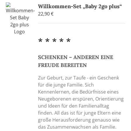
auf.
Willkommen-Set „Baby 2go plus“
Die
22,90
€
Optionen
können
auf
der
* * * * *
Produktseite
gewählt
werden
SCHENKEN – ANDEREN EINE
FREUDE BEREITEN
Zur Geburt, zur Taufe - ein Geschenk
für die junge Familie. Sich
Kennenlernen, die Bedürfnisse eines
Neugeborenen erspüren, Orientierung
und Ideen für den Familienalltag
finden. All das ist für junge Eltern eine
große Herausforderung genauso wie
das Zusammenwachsen als Familie.