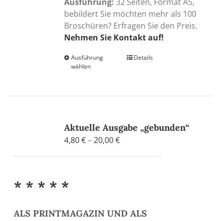
Ausführung:
32 Seiten, Format A5,
bebildert Sie möchten mehr als 100
Broschüren? Erfragen Sie den Preis.
Nehmen Sie Kontakt auf!
Ausführung
Dieses
Details
wählen
Produkt
weist
mehrere
Varianten
auf.
Aktuelle Ausgabe „gebunden“
Die
Preisspanne:
4,80
€
–
20,00
€
Optionen
4,80 €
können
bis
auf
20,00 €
der
* * * * *
Produktseite
gewählt
werden
ALS PRINTMAGAZIN UND ALS