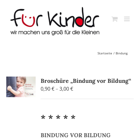
Skip
to
content
Startseite
Bindung
Broschüre „Bindung vor Bildung“
Preisspanne:
0,90
€
–
3,00
€
0,90 €
bis
3,00 €
* * * * *
BINDUNG
VOR
BILDUNG