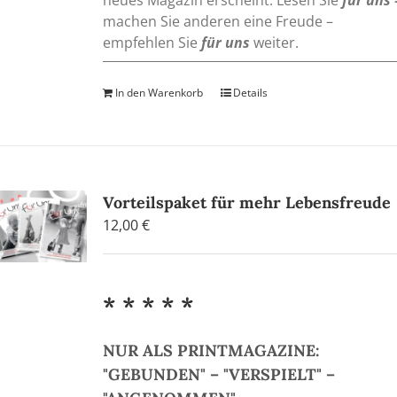
neues Magazin erscheint. Lesen Sie
für uns
machen Sie anderen eine Freude –
empfehlen Sie
für uns
weiter.
In den Warenkorb
Details
Vorteilspaket für mehr Lebensfreude
12,00
€
* * * * *
NUR ALS PRINTMAGAZINE:
"GEBUNDEN" – "VERSPIELT" –