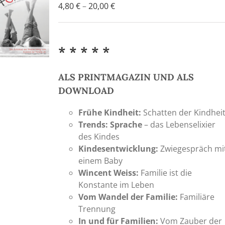
Preisspanne:
4,80
€
–
20,00
€
4,80 €
bis
20,00 €
* * * * *
ALS PRINTMAGAZIN UND ALS
DOWNLOAD
Frühe Kindheit:
Schatten der Kindhei
Trends: Sprache
– das Lebenselixier
des Kindes
Kindesentwicklung:
Zwiegespräch mi
einem Baby
Wincent Weiss:
Familie ist die
Konstante im Leben
Vom Wandel der Familie:
Familiäre
Trennung
In und für Familien:
Vom Zauber der