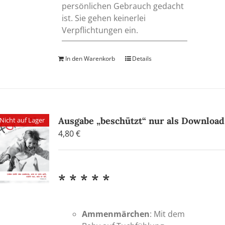
persönlichen Gebrauch gedacht
ist. Sie gehen keinerlei
Verpflichtungen ein.
In den Warenkorb
Details
Ausgabe „beschützt“ nur als Download
Nicht auf Lager
4,80
€
* * * * *
Ammenmärchen
: Mit dem