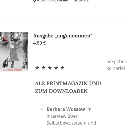
Ausführung wählen
Dieses
Details
Produkt
weist
mehrere
Varianten
auf.
Ausgabe „angenommen“
Die
4,80
€
Optionen
können
Sie gehen
auf
* * * * *
keinerlei
der
Produktseite
ALS PRINTMAGAZIN UND
gewählt
werden
ZUM DOWNLOADEN
Barbara Wussow
im
Interview über
Selbstbewusstsein und