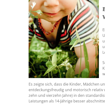
E
U
u
u
L
S
K
w
Es zeigte sich, dass die Kinder, Mädchen u
entdeckungsfreudig und motorisch relativ we
zehn und vierzehn Jahre) in den standardi
Leistungen als 14-Jährige besser abschnit