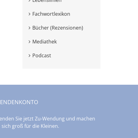
Fachwortlexikon
Kindheitsverlust – Die
Ausdrucksform
Bücher (Rezensionen)
Kraft eines einzigen „Du“
Liebe
Mediathek
Podcast
PENDENKONTO
enden Sie jetzt Zu-Wendung und machen
e sich groß für die Kleinen.