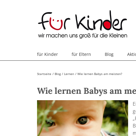
Skip
to
content
für Kinder
für Eltern
Blog
Akt
Startseite
Blog
Lernen
Wie lernen Babys am meisten?
Wie lernen Babys am me
E
g
„
B
m