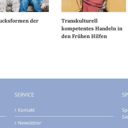
ucksformen der
Transkulturell
kompetentes Handeln in
den Frühen Hilfen
SERVICE
S
Kontakt
Sp
Si
Newsletter