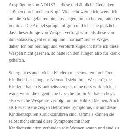
Ausprägung von ADHS? …diese und ähnliche Gedanken
strömen durch meinen Kopf. Vielleicht werde ich, wenn ich
um die Ecke gefahren bin, aussteigen, um zu helfen, rattert es
in mir… Die Ampel springt auf grün und ich sehe plötzlich,
dass dieser Junge von Wespen verfolgt wird: als diese von
ihm ablassen, geht er ruhig und „normal“ seines Weges
daher. Ich bin beruhigt und verblüfft zugleich: hätte ich diese
Wespen nicht gesehen, so hätte ich den Jungen also für krank
gehalten.
So ergeht es auch vielen Kindern mit schweren familiären
Kindheitsbelastungen: Niemand sieht ihre „Wespen“; die
Kinder erhalten Krankheitsstempel, ohne dass wirklich klar
wäre, worin die eigentliche Ursache für ihr Verhalten liegt,
also welche Wespe sie verfolgt, um im Bild zu bleiben. Auch
als Erwachsene zeigen Betroffene Symptome, die auf diese
Kindheitsspuren zurückzuführen sind. Oftmals können sie
selbst nicht einmal diese Symptome mit ihrer
Kindheitssituation verbinden (die Wespen waren und sind zu