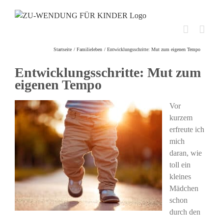
Skip
to
content
Startseite
Familieleben
Entwicklungsschritte: Mut zum eigenen Tempo
Entwicklungsschritte: Mut zum
eigenen Tempo
Vor
kurzem
erfreute ich
mich
daran, wie
toll ein
kleines
Mädchen
schon
durch den