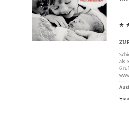
* 
ZUR
Schi
als 
Gruß
www.
Aus
In 