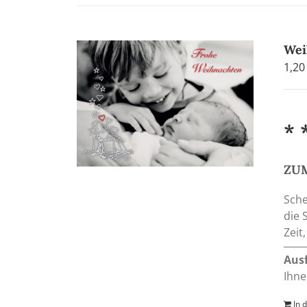
Wei
1,2
* 
ZUM
Sche
die 
Zeit
Aus
Ihne
In 