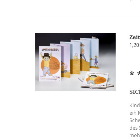
Zei
1,2
* 
SIC
Kind
ein 
Schw
des 
mehr