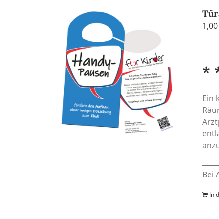
Tür
1,0
* 
Ein 
Räum
Arzt
entl
anzu
Bei 
In 