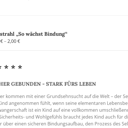
tstrahl „So wächst Bindung“
Preisspanne:
0
€
–
2,00
€
1,20 €
bis
2,00 €
* * * *
HER GEBUNDEN - STARK FÜRS LEBEN
er kommen mit einer Grundsehnsucht auf die Welt – der Sehn
Kind angenommen fühlt, wenn seine elementaren Lebensbedü
angerschaft ist ein Kind auf eine vollkommen umschließe
Sicherheits- und Wohlgefühls braucht jedes Kind auch für di
 über einen sicheren Bindungsaufbau, den Prozess des Se