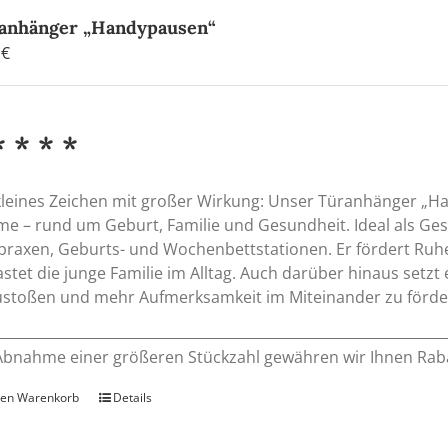
anhänger „Handypausen“
0
€
* * * *
kleines Zeichen mit großer Wirkung: Unser Türanhänger „H
e – rund um Geburt, Familie und Gesundheit. Ideal als Ges
praxen, Geburts- und Wochenbettstationen. Er fördert Ru
astet die junge Familie im Alltag. Auch darüber hinaus setz
stoßen und mehr Aufmerksamkeit im Miteinander zu förde
Abnahme einer größeren Stückzahl gewähren wir Ihnen Rab
den Warenkorb
Details