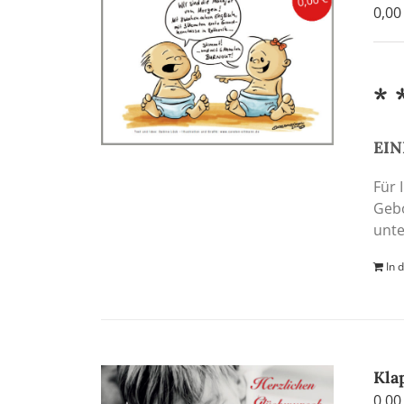
0,0
* 
EIN
Für 
Gebo
unte
In 
Kla
0,0