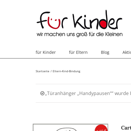
Skip
to
content
für Kinder
für Eltern
Blog
Akt
Startseite
Eltern-Kind-Bindung
„Türanhänger „Handypausen““ wurde 
Car