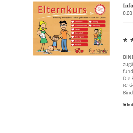
Inf
0,0
* 
BIN
zugä
fund
Die 
Basi
Bind
In 