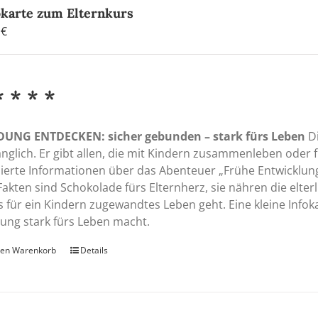
okarte zum Elternkurs
0
€
* * * *
DUNG ENTDECKEN: sicher gebunden – stark fürs Leben
Di
nglich. Er gibt allen, die mit Kindern zusammenleben oder fü
ierte Informationen über das Abenteuer „Frühe Entwicklun
Fakten sind Schokolade fürs Elternherz, sie nähren die elterl
s für ein Kindern zugewandtes Leben geht. Eine kleine Infok
ung stark fürs Leben macht.
den Warenkorb
Details