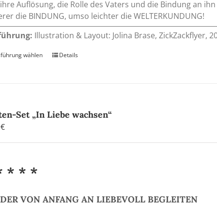
ihre Auflösung, die Rolle des Vaters und die Bindung an ihn
herer die BINDUNG, umso leichter die WELTERKUNDUNG!
führung:
Illustration & Layout: Jolina Brase, ZickZackflyer,
führung wählen
Dieses
Details
Produkt
weist
mehrere
Varianten
auf.
ten-Set „In Liebe wachsen“
Die
0
€
Optionen
können
auf
* * * *
der
Produktseite
gewählt
DER VON ANFANG AN LIEBEVOLL BEGLEITEN
werden