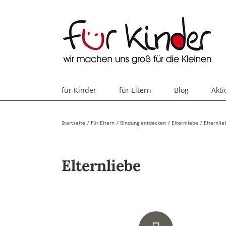
Skip
to
content
für Kinder
für Eltern
Blog
Akt
Startseite
Für Eltern
Bindung entdecken
Elternliebe
Elternli
Elternliebe