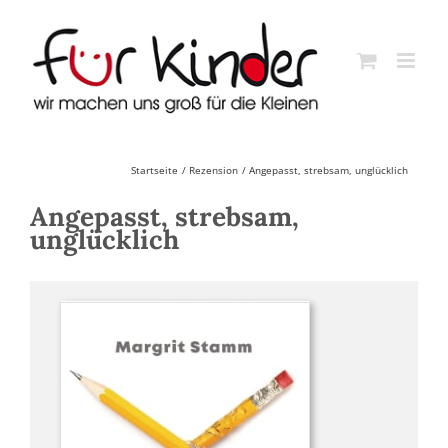
Skip
to
content
Startseite
Rezension
Angepasst, strebsam, unglücklich
Angepasst, strebsam,
unglücklich