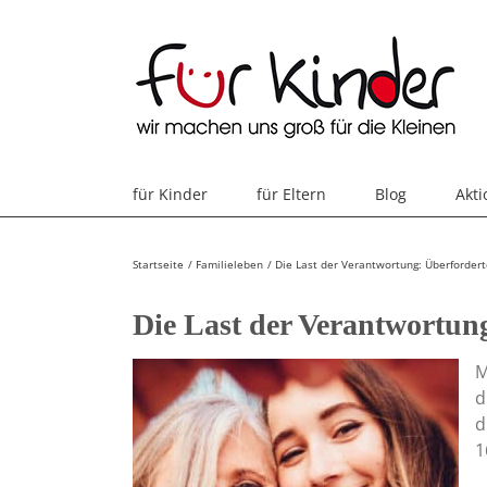
Skip
to
content
für Kinder
für Eltern
Blog
Akt
Startseite
Familieleben
Die Last der Verantwortung: Überfordert
Die Last der Verantwortun
M
d
d
1