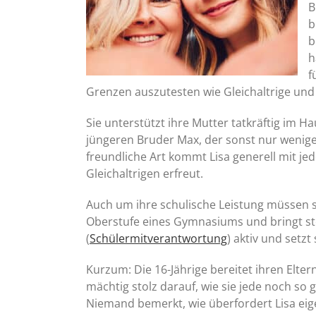
B
b
b
h
f
Grenzen auszutesten wie Gleichaltrige und 
Sie unterstützt ihre Mutter tatkräftig im H
jüngeren Bruder Max, der sonst nur wenige
freundliche Art kommt Lisa generell mit jed
Gleichaltrigen erfreut.
Auch um ihre schulische Leistung müssen si
Oberstufe eines Gymnasiums und bringt ste
(
Schülermitverantwortung
) aktiv und setzt
Kurzum: Die 16-Jährige bereitet ihren Elter
mächtig stolz darauf, wie sie jede noch so 
Niemand bemerkt, wie überfordert Lisa eigen