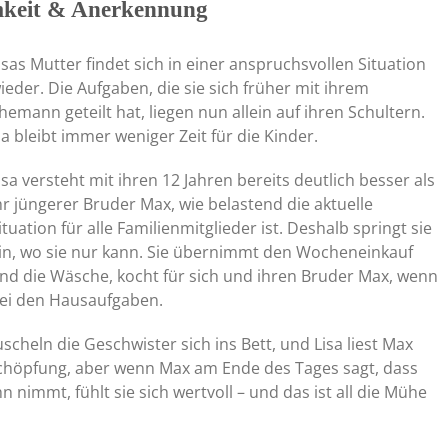
mkeit & Anerkennung
isas Mutter findet sich in einer anspruchsvollen Situation
ieder. Die Aufgaben, die sie sich früher mit ihrem
hemann geteilt hat, liegen nun allein auf ihren Schultern.
a bleibt immer weniger Zeit für die Kinder.
isa versteht mit ihren 12 Jahren bereits deutlich besser als
hr jüngerer Bruder Max, wie belastend die aktuelle
ituation für alle Familienmitglieder ist. Deshalb springt sie
in, wo sie nur kann. Sie übernimmt den Wocheneinkauf
nd die Wäsche, kocht für sich und ihren Bruder Max, wenn
bei den Hausaufgaben.
heln die Geschwister sich ins Bett, und Lisa liest Max
rschöpfung, aber wenn Max am Ende des Tages sagt, dass
 ihn nimmt, fühlt sie sich wertvoll – und das ist all die Mühe