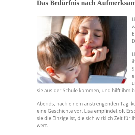
Das Bedürfnis nach Aufmerksa
L
w
E
D
L
i
S
e
u
sie aus der Schule kommen, und hilft ihm 
Abends, nach einem anstrengenden Tag, kusc
eine Geschichte vor. Lisa empfindet oft E
sie die Einzige ist, die sich wirklich Zeit für
wert.