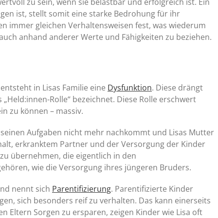
rtvoll zu sein, wenn sie belastbar und erfolgreich ist. Ein
gen ist, stellt somit eine starke Bedrohung für ihr
 den immer gleichen Verhaltensweisen fest, was wiederum
rt auch anhand anderer Werte und Fähigkeiten zu beziehen.
entsteht in Lisas Familie eine
Dysfunktion
. Diese drängt
ls „Held:innen-Rolle“ bezeichnet. Diese Rolle erschwert
ein zu können – massiv.
g seinen Aufgaben nicht mehr nachkommt und Lisas Mutter
halt, erkranktem Partner und der Versorgung der Kinder
n zu übernehmen, die eigentlich in den
hören, wie die Versorgung ihres jüngeren Bruders.
ind nennt sich
Parentifizierung
. Parentifizierte Kinder
n, sich besonders reif zu verhalten. Das kann einerseits
 Eltern Sorgen zu ersparen, zeigen Kinder wie Lisa oft