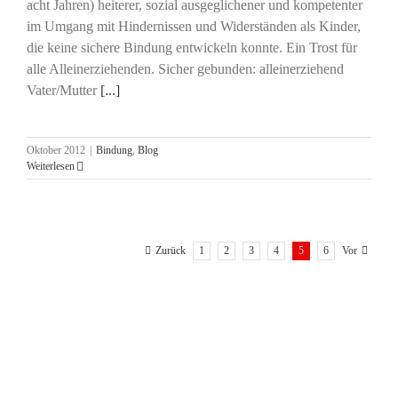
acht Jahren) heiterer, sozial ausgeglichener und kompetenter
im Umgang mit Hindernissen und Widerständen als Kinder,
die keine sichere Bindung entwickeln konnte. Ein Trost für
alle Alleinerziehenden. Sicher gebunden: alleinerziehend
Vater/Mutter
[...]
Oktober 2012
|
Bindung
,
Blog
Weiterlesen
1
2
3
4
5
6
Zurück
Vor