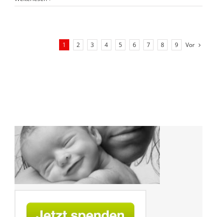
Vor
1
2
3
4
5
6
7
8
9