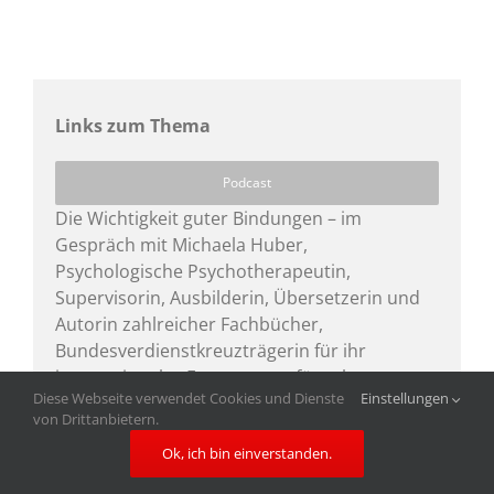
Links zum Thema
Podcast
Die Wichtigkeit guter Bindungen – im
Gespräch mit Michaela Huber,
Psychologische Psychotherapeutin,
Supervisorin, Ausbilderin, Übersetzerin und
Autorin zahlreicher Fachbücher,
Bundesverdienstkreuzträgerin für ihr
internationales Engagement für schwer
Diese Webseite verwendet Cookies und Dienste
Einstellungen
traumatisierte Menschen. www.michaela-
von Drittanbietern.
huber.com
Ok, ich bin einverstanden.
Podcast