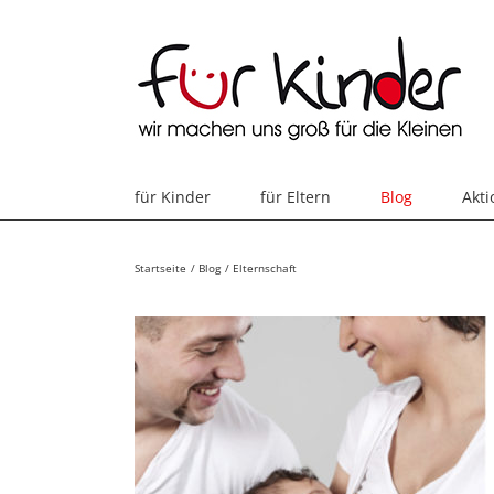
Skip
to
content
für Kinder
für Eltern
Blog
Akt
Startseite
Blog
Elternschaft