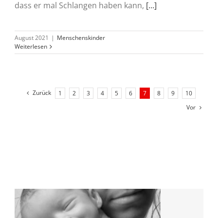
dass er mal Schlangen haben kann,
[...]
August 2021
|
Menschenskinder
Weiterlesen
Zurück
1
2
3
4
5
6
7
8
9
10
Vor